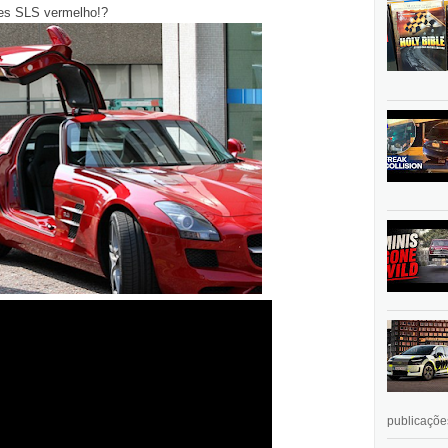
des SLS vermelho!?
publicações