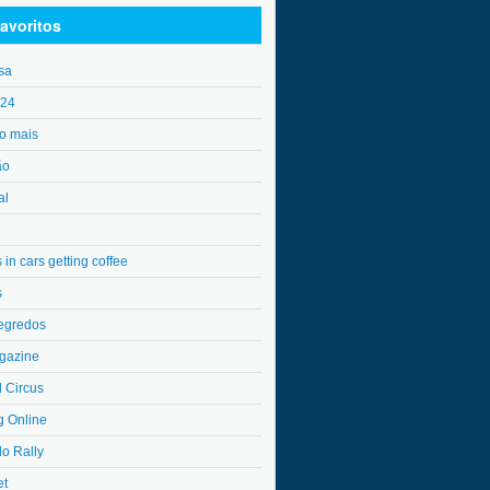
avoritos
sa
o24
o mais
ão
al
in cars getting coffee
s
egredos
gazine
l Circus
g Online
do Rally
et