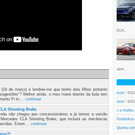
EUA...
apre...
 (19 de março) e lembrei-me que tenho dois filhos portanto
ncie!
- 9/3/
 sugestões"? Melhor ainda, o meu mano doente da bola tem
tanto Pi to ...
continuar
nice!
- 9/3/
CLA Shooting Brake
= a muitos.
nda não chegou aos concessionários e já temos a versão
a Mercedes CLA Shooting Brake, que incluirá as mecânicas
Fantástica
hecidas. Exteri ...
continuar
Queria co
iros?!