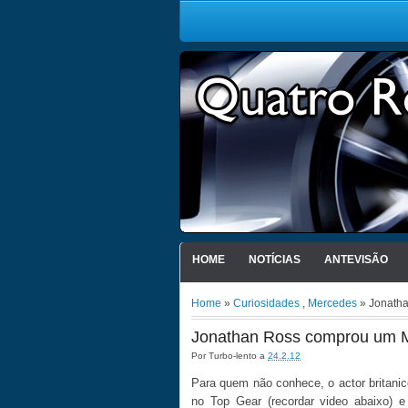
HOME
NOTÍCIAS
ANTEVISÃO
Home
»
Curiosidades
,
Mercedes
» Jonath
Jonathan Ross comprou um 
Por
Turbo-lento
a
24.2.12
Para quem não conhece, o actor britanic
no Top Gear (recordar video abaixo) e