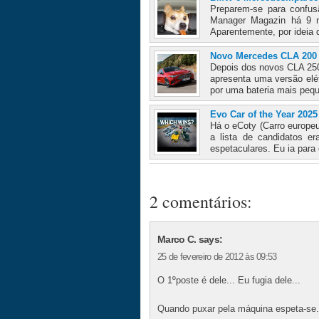
Preparem-se para confu
Manager Magazin há 9 
Aparentemente, por ideia
Novo Mercedes CLA 200
Depois dos novos CLA 250
apresenta uma versão elé
por uma bateria mais pequ
Evo Car of the Year 2025
Há o eCoty (Carro europeu
a lista de candidatos er
espetaculares. Eu ia para 
2 comentários:
Marco C. says:
25 de fevereiro de 2012 às 09:53
O 1ºposte é dele... Eu fugia dele...
Quando puxar pela máquina espeta-se.