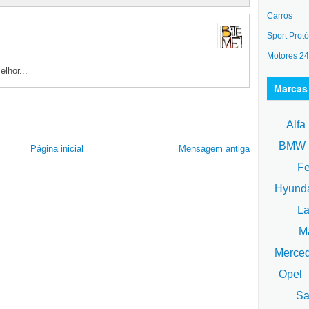
Carros
Sport Protó
Motores 2
elhor...
Marcas
Alfa
BM
Página inicial
Mensagem antiga
Fe
Hyund
La
Ma
Merce
Opel
Sa