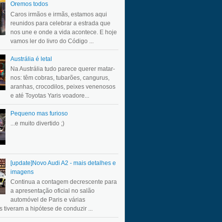
Oremos todos
Caros irmãos e irmãs, estamos aqui
reunidos para celebrar a estrada que
nos une e onde a vida acontece. E hoje
vamos ler do livro do Código ...
Austrália é letal
Na Austrália tudo parece querer matar-
nos: têm cobras, tubarões, cangurus,
aranhas, crocodilos, peixes venenosos
e até Toyotas Yaris voadore...
Pequeno mas furioso
...e muito divertido ;)
[update]Novo Audi A2 - mais detalhes e
imagens
Continua a contagem decrescente para
a apresentação oficial no salão
automóvel de Paris e várias
 tiveram a hipótese de conduzir ...