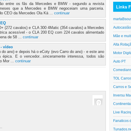
são entre os fãs da Mercedes e BMW - segundo a revista
Links F
meses que a Mercedes e BMW negoceiam uma parceria.
 do CEO da Mercedes Ola Kä ...
continuar
martaBsou
 EQ
Autocasiã
+ (272 cavalos) e CLA 300 4Matic (354 cavalos) a Mercedes
trica acessível - o CLA 200 EQ com 224 cavalos alimentado
Mãe e muit
ena de 58 ...
continuar
Alta Rotaç
 - vídeo
 do ano) e depois há o eCoty (evo Carro do ano) - e este ano
Motor Digit
a épica. E o vencedor...sinceramente interessa, todos são
o Mor ...
continuar
Auto PT
Comedians 
TOL Carro
Carros e S
Inversu Ma
Continenta
Live Racin
Fanaticos 
..
Tunados.n