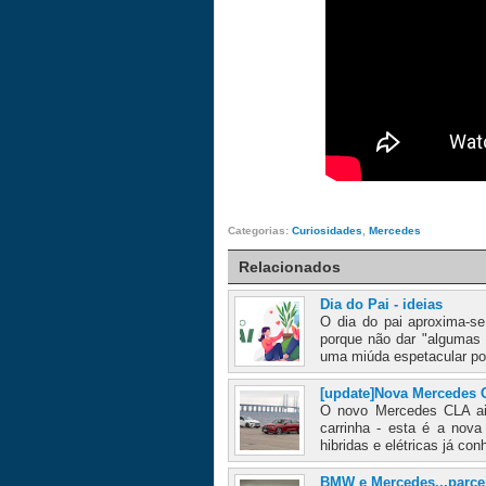
Categorias:
Curiosidades
,
Mercedes
Relacionados
Dia do Pai - ideias
O dia do pai aproxima-se
porque não dar "algumas
uma miúda espetacular por
[update]Nova Mercedes 
O novo Mercedes CLA ai
carrinha - esta é a nov
hibridas e elétricas já con
BMW e Mercedes...parce