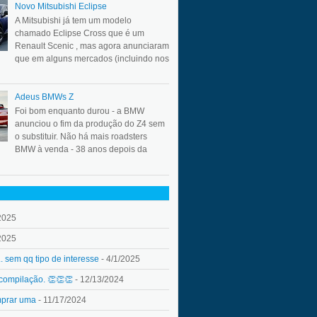
Novo Mitsubishi Eclipse
A Mitsubishi já tem um modelo
chamado Eclipse Cross que é um
Renault Scenic , mas agora anunciaram
que em alguns mercados (incluindo nos
Adeus BMWs Z
Foi bom enquanto durou - a BMW
anunciou o fim da produção do Z4 sem
o substituir. Não há mais roadsters
BMW à venda - 38 anos depois da
2025
2025
.. sem qq tipo de interesse
- 4/1/2025
 compilação. 👏👏👏
- 12/13/2024
mprar uma
- 11/17/2024