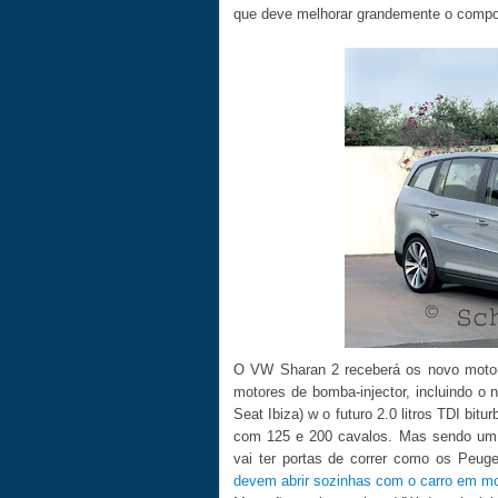
que deve melhorar grandemente o compo
O VW Sharan 2 receberá os novo motore
motores de bomba-injector, incluindo o
Seat Ibiza) w o futuro 2.0 litros TDI bit
com 125 e 200 cavalos. Mas sendo um 
vai ter portas de correr como os Peu
devem abrir sozinhas com o carro em m