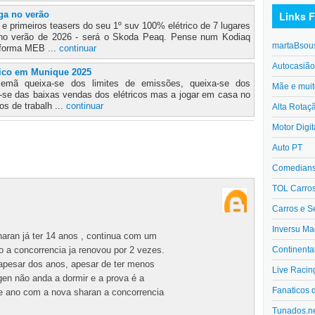
Links F
ga no verão
 primeiros teasers do seu 1º suv 100% elétrico de 7 lugares
 no verão de 2026 - será o Skoda Peaq. Pense num Kodiaq
martaBsou
aforma MEB ...
continuar
Autocasiã
ico em Munique 2025
alemã queixa-se dos limites de emissões, queixa-se dos
Mãe e muit
a-se das baixas vendas dos elétricos mas a jogar em casa no
s de trabalh ...
continuar
Alta Rotaç
Motor Digit
Auto PT
Comedians 
TOL Carro
Carros e S
Inversu Ma
aran já ter 14 anos , continua com um
Continenta
 a concorrencia ja renovou por 2 vezes.
apesar dos anos, apesar de ter menos
Live Racin
gen não anda a dormir e a prova é a
Fanaticos 
e ano com a nova sharan a concorrencia
Tunados.n