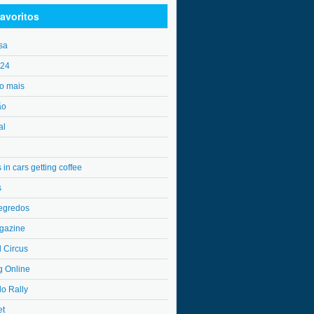
avoritos
sa
o24
o mais
ão
al
in cars getting coffee
s
egredos
gazine
l Circus
g Online
do Rally
et