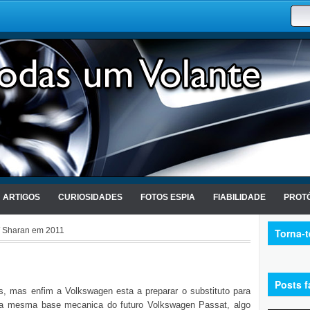
ARTIGOS
CURIOSIDADES
FOTOS ESPIA
FIABILIDADE
PROTÓ
 Sharan em 2011
Torna-
Posts f
, mas enfim a Volkswagen esta a preparar o substituto para
a a mesma base mecanica do futuro Volkswagen Passat, algo