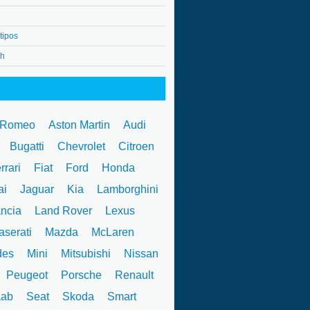
tipos
4h
 Romeo
Aston Martin
Audi
W
Bugatti
Chevrolet
Citroen
rrari
Fiat
Ford
Honda
ai
Jaguar
Kia
Lamborghini
ncia
Land Rover
Lexus
serati
Mazda
McLaren
des
Mini
Mitsubishi
Nissan
Peugeot
Porsche
Renault
ab
Seat
Skoda
Smart