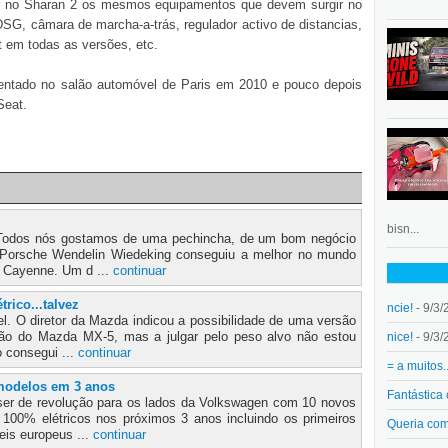
ir no Sharan 2 os mesmos equipamentos que devem surgir no
SG, câmara de marcha-a-trás, regulador activo de distancias,
 em todas as versões, etc.
entado no salão automóvel de Paris em 2010 e pouco depois
Seat.
bisn...
 Todos nós gostamos de uma pechincha, de um bom negócio
 Porsche Wendelin Wiedeking conseguiu a melhor no mundo
 Cayenne. Um d ...
continuar
rico...talvez
ncie!
- 9/3/
l. O diretor da Mazda indicou a possibilidade de uma versão
ção do Mazda MX-5, mas a julgar pelo peso alvo não estou
nice!
- 9/3/
 consegui ...
continuar
= a muitos.
modelos em 3 anos
Fantástica
er de revolução para os lados da Volkswagen com 10 novos
00% elétricos nos próximos 3 anos incluindo os primeiros
Queria co
eis europeus ...
continuar