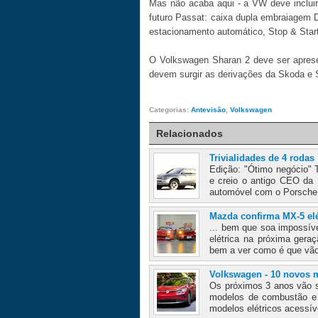
Mas não acaba aqui - a VW deve inclu
futuro Passat: caixa dupla embraiagem D
estacionamento automático, Stop & Start
O Volkswagen Sharan 2 deve ser apres
devem surgir as derivações da Skoda e 
Categorias:
Antevisão
,
Volkswagen
Relacionados
Trivialidades de 4 rodas
Edição: "Ótimo negócio"
e creio o antigo CEO da
automóvel com o Porsche
Mazda confirma MX-5 elét
... bem que soa impossíve
elétrica na próxima gera
bem a ver como é que vão
Volkswagen - 10 novos 
Os próximos 3 anos vão s
modelos de combustão e 1
modelos elétricos acessív