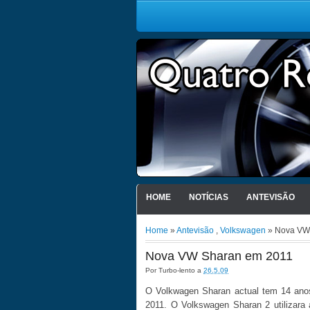
HOME
NOTÍCIAS
ANTEVISÃO
Home
»
Antevisão
,
Volkswagen
» Nova VW
Nova VW Sharan em 2011
Por
Turbo-lento
a
26.5.09
O Volkwagen Sharan actual tem 14 anos
2011. O Volkswagen Sharan 2 utilizar