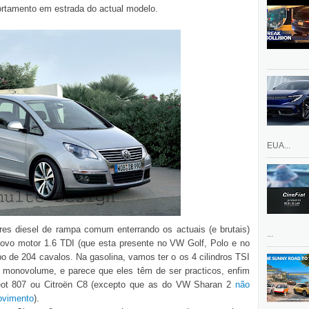
rtamento em estrada do actual modelo.
EUA...
s diesel de rampa comum enterrando os actuais (e brutais)
...
 novo motor 1.6 TDI (que esta presente no VW Golf, Polo e no
urbo de 204 cavalos. Na gasolina, vamos ter o os 4 cilindros TSI
monovolume, e parece que eles têm de ser practicos, enfim
geot 807 ou Citroën C8 (excepto que as do VW Sharan 2
não
ovimento
).