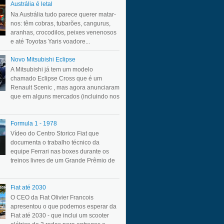
Austrália é letal
Na Austrália tudo parece querer matar-
nos: têm cobras, tubarões, cangurus,
aranhas, crocodilos, peixes venenosos
e até Toyotas Yaris voadore...
Novo Mitsubishi Eclipse
A Mitsubishi já tem um modelo
chamado Eclipse Cross que é um
Renault Scenic , mas agora anunciaram
que em alguns mercados (incluindo nos
Formula 1 - 1978
Vídeo do Centro Storico Fiat que
documenta o trabalho técnico da
equipe Ferrari nas boxes durante os
treinos livres de um Grande Prêmio de
Fiat até 2030
O CEO da Fiat Olivier Francois
apresentou o que podemos esperar da
Fiat até 2030 - que inclui um scooter