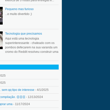
elétrica de 3 rodas para entregas e...
Pequeno mas furioso
...e muito divertido ;)
Tecnologia que precisamos
Aqui está uma tecnologia
superinteressante - chateado com os
pombos defecarem na sua varanda um
cromo do Reddit resolveu construir uma
2025
2025
.. sem qq tipo de interesse
- 4/1/2025
 compilação. 👏👏👏
- 12/13/2024
mprar uma
- 11/17/2024