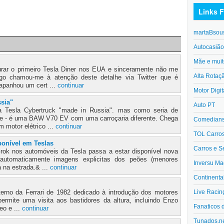
Links F
martaBsou
Autocasiã
Mãe e muit
rar o primeiro Tesla Diner nos EUA e sinceramente não me
Alta Rotaç
go chamou-me à atenção deste detalhe via Twitter que é
 apanhou um cert ...
continuar
Motor Digit
sia"
Auto PT
Tesla Cybertruck "made in Russia". mas como seria de
ce - é uma BAW V70 EV com uma carroçaria diferente. Chega
Comedians 
 motor elétrico ...
continuar
TOL Carro
ponível em Teslas
Carros e S
rok nos automóveis da Tesla passa a estar disponível nova
 automaticamente imagens explicitas dos peões (menores
Inversu Ma
a na estrada.& ...
continuar
Continenta
Live Racin
terno da Ferrari de 1982 dedicado à introdução dos motores
ermite uma visita aos bastidores da altura, incluindo Enzo
Fanaticos 
deo e ...
continuar
Tunados.n