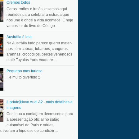
Oremos todos
Caros irmãos e irmãs, estamos aqui
reunidos para celebrar a estrada que
nos une e onde a vida acontece. E hoje
vamos ler do livro do Código ...
Austrália é letal
Na Austrália tudo parece querer matar-
nos: têm cobras, tubarões, cangurus,
aranhas, crocodilos, peixes venenosos
e até Toyotas Yaris voadore...
Pequeno mas furioso
...e muito divertido ;)
[update]Novo Audi A2 - mais detalhes e
imagens
Continua a contagem decrescente para
a apresentação oficial no salão
automóvel de Paris e várias
 tiveram a hipótese de conduzir ...