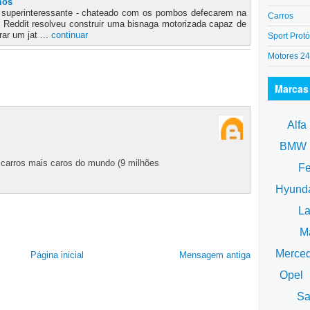
mos
 superinteressante - chateado com os pombos defecarem na
Carros
Reddit resolveu construir uma bisnaga motorizada capaz de
rar um jat ...
continuar
Sport Protó
Motores 2
Marcas
Alfa
BM
arros mais caros do mundo (9 milhões
Fe
Hyund
La
Ma
Merce
Página inicial
Mensagem antiga
Opel
Sa