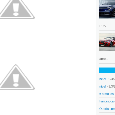
EUA...
apre...
ncie!
- 9/3/
nice!
- 9/3/
= a muitos.
Fantástica
Queria co