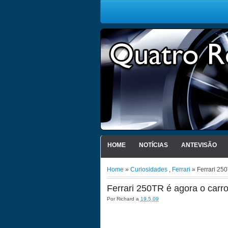
HOME
NOTÍCIAS
ANTEVISÃO
Home
»
Curiosidades
,
Ferrari
» Ferrari 25
Ferrari 250TR é agora o carr
Por
Richard
a
19.5.09