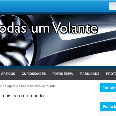
ARTIGOS
CURIOSIDADES
FOTOS ESPIA
FIABILIDADE
PROTÓ
0TR é agora o carro mais caro do mundo
Torna-
o mais caro do mundo
Posts f