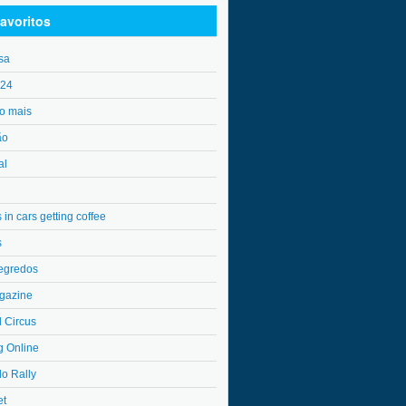
avoritos
sa
o24
o mais
ão
al
in cars getting coffee
s
egredos
gazine
l Circus
g Online
do Rally
et