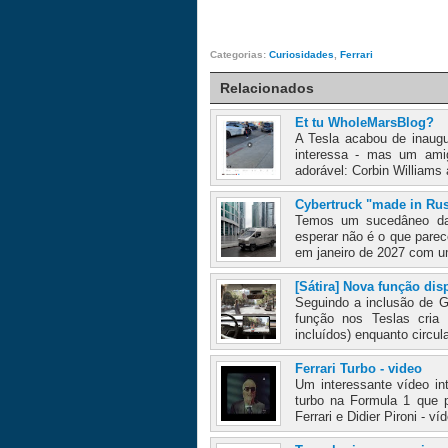
Categorias:
Curiosidades
,
Ferrari
Relacionados
Et tu WholeMarsBlog?
A Tesla acabou de inaugu
interessa - mas um ami
adorável: Corbin Williams
Cybertruck "made in Rus
Temos um sucedâneo da 
esperar não é o que pare
em janeiro de 2027 com um
[Sátira] Nova função dis
Seguindo a inclusão de G
função nos Teslas cria
incluídos) enquanto circul
Ferrari Turbo - video
Um interessante vídeo in
turbo na Formula 1 que p
Ferrari e Didier Pironi - ví