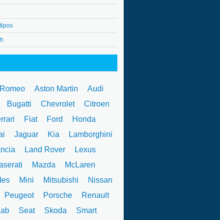
tipos
4h
 Romeo
Aston Martin
Audi
W
Bugatti
Chevrolet
Citroen
rrari
Fiat
Ford
Honda
ai
Jaguar
Kia
Lamborghini
ncia
Land Rover
Lexus
serati
Mazda
McLaren
des
Mini
Mitsubishi
Nissan
Peugeot
Porsche
Renault
ab
Seat
Skoda
Smart