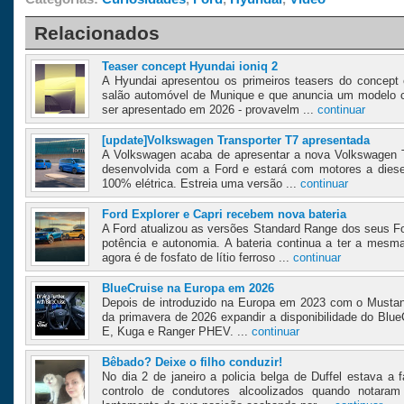
Relacionados
Teaser concept Hyundai ioniq 2
A Hyundai apresentou os primeiros teasers do concept e
salão automóvel de Munique e que anuncia um modelo 
ser apresentado em 2026 - provavelm ...
continuar
[update]Volkswagen Transporter T7 apresentada
A Volkswagen acaba de apresentar a nova Volkswagen T
desenvolvida com a Ford e estará com motores a diesel,
100% elétrica. Estreia uma versão ...
continuar
Ford Explorer e Capri recebem nova bateria
A Ford atualizou as versões Standard Range dos seus F
potência e autonomia. A bateria continua a ter a me
agora é de fosfato de lítio ferroso ...
continuar
BlueCruise na Europa em 2026
Depois de introduzido na Europa em 2023 com o Mustang
da primavera de 2026 expandir a disponibilidade do Bl
E, Kuga e Ranger PHEV. ...
continuar
Bêbado? Deixe o filho conduzir!
No dia 2 de janeiro a policia belga de Duffel estava a
controlo de condutores alcoolizados quando notaram