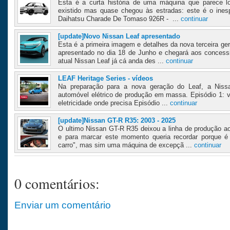
Esta é a curta história de uma máquina que parece l
existido mas quase chegou às estradas: este é o ines
Daihatsu Charade De Tomaso 926R - ...
continuar
[update]Novo Nissan Leaf apresentado
Esta é a primeira imagem e detalhes da nova terceira ge
apresentado no dia 18 de Junho e chegará aos concessi
atual Nissan Leaf já cá anda des ...
continuar
LEAF Heritage Series - vídeos
Na preparação para a nova geração do Leaf, a Niss
automóvel elétrico de produção em massa. Episódio 1: vi
eletricidade onde precisa Episódio ...
continuar
[update]Nissan GT-R R35: 2003 - 2025
O ultimo Nissan GT-R R35 deixou a linha de produção a
e para marcar este momento queria recordar porque 
carro", mas sim uma máquina de excepçã ...
continuar
0 comentários:
Enviar um comentário