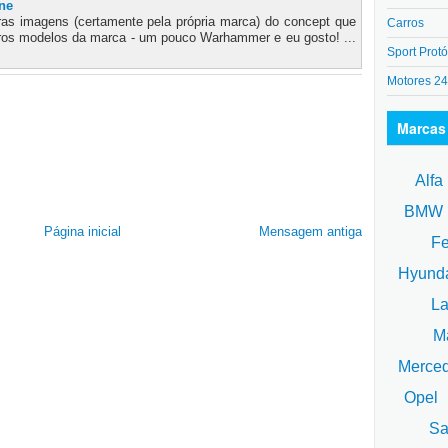
ne
iras imagens (certamente pela própria marca) do concept que
Carros
uros modelos da marca - um pouco Warhammer e eu gosto! ...
Sport Protó
Motores 2
Marcas
Alfa
BM
Página inicial
Mensagem antiga
Fe
Hyund
La
Ma
Merce
Opel
Sa