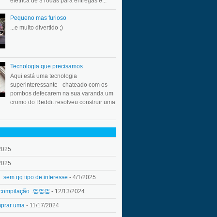
elétrica de 3 rodas para entregas e...
Pequeno mas furioso
...e muito divertido ;)
Tecnologia que precisamos
Aqui está uma tecnologia
superinteressante - chateado com os
pombos defecarem na sua varanda um
cromo do Reddit resolveu construir uma
2025
2025
.. sem qq tipo de interesse
- 4/1/2025
 compilação. 👏👏👏
- 12/13/2024
mprar uma
- 11/17/2024