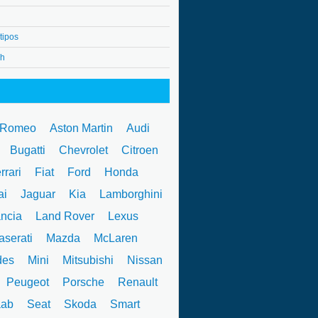
tipos
4h
 Romeo
Aston Martin
Audi
W
Bugatti
Chevrolet
Citroen
rrari
Fiat
Ford
Honda
ai
Jaguar
Kia
Lamborghini
ncia
Land Rover
Lexus
serati
Mazda
McLaren
des
Mini
Mitsubishi
Nissan
Peugeot
Porsche
Renault
ab
Seat
Skoda
Smart