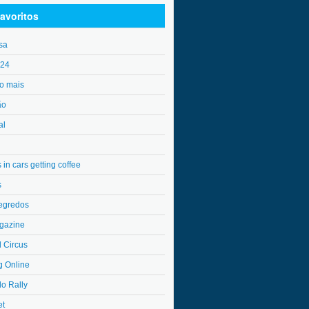
avoritos
sa
o24
o mais
ão
al
in cars getting coffee
s
egredos
gazine
l Circus
g Online
do Rally
et