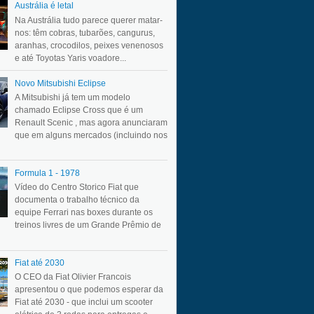
Austrália é letal
Na Austrália tudo parece querer matar-
nos: têm cobras, tubarões, cangurus,
aranhas, crocodilos, peixes venenosos
e até Toyotas Yaris voadore...
Novo Mitsubishi Eclipse
A Mitsubishi já tem um modelo
chamado Eclipse Cross que é um
Renault Scenic , mas agora anunciaram
que em alguns mercados (incluindo nos
Formula 1 - 1978
Vídeo do Centro Storico Fiat que
documenta o trabalho técnico da
equipe Ferrari nas boxes durante os
treinos livres de um Grande Prêmio de
Fiat até 2030
O CEO da Fiat Olivier Francois
apresentou o que podemos esperar da
Fiat até 2030 - que inclui um scooter