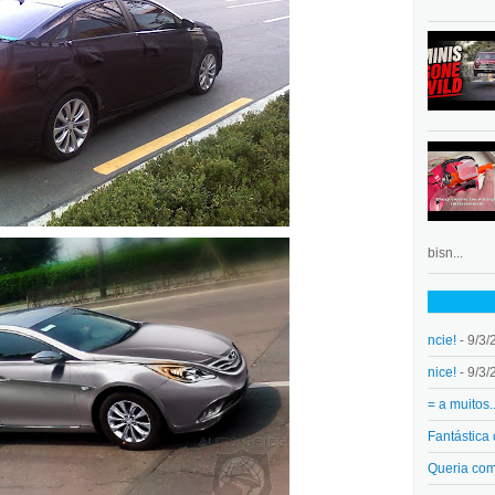
bisn...
ncie!
- 9/3/
nice!
- 9/3/
= a muitos.
Fantástica
Queria co