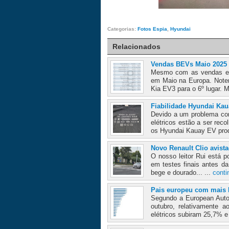
Categorias:
Fotos Espia
,
Hyundai
Relacionados
Vendas BEVs Maio 2025
Mesmo com as vendas em 
em Maio na Europa. Notem
Kia EV3 para o 6º lugar. 
Fiabilidade Hyundai Ka
Devido a um problema com
elétricos estão a ser rec
os Hyundai Kauay EV prod
Novo Renault Clio avist
O nosso leitor Rui está 
em testes finais antes d
bege e dourado... ...
conti
Pais europeu com mais
Segundo a European Auto
outubro, relativament
elétricos subiram 25,7% e