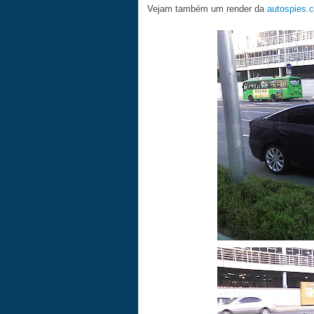
Vejam também um render da
autospies.