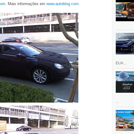
com
. Mais informações em
www.autoblog.com
.
EUA...
...