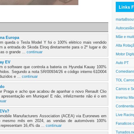
Links F
martaBsou
Autocasiã
Mãe e muit
 na Europa
queda o Tesla Model Y foi o 100% elétrico mais vendido
Alta Rotaç
 a entrada do Skoda Elroq diretamente para o 2º lugar e do
Mas o grande ...
continuar
Motor Digit
uay EV
Auto PT
 o software que controla a bateria os Hyundai Kauay 100%
olhidos. Segundo a nota SR/00934/26 e código interno 61D004
Comedians 
uzidos e ...
continuar
TOL Carro
ado
Carros e S
por Praga e acho que acabou de apanhar o novo Renault Clio
a apresentação em Munique! E não, infelizmente não é o em
Inversu Ma
nuar
Continenta
 EVs?
Live Racin
mobile Manufacturers Association (ACEA) via Euronews em
e ao mesmo mês em 2024, as vendas de automóveis 100%
Fanaticos 
 representam 16,4% da ...
continuar
Tunados.n