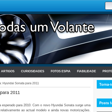
ARTIGOS
CURIOSIDADES
FOTOS ESPIA
FIABILIDADE
PROTÓ
a: Hyundai Sonata para 2011
Torna-
 para 2011
Posts f
ta esperado para 2010. Com o novo Hyundai Sonata surge uma
relativamente ao actual modelo e ainda novas motorizações.