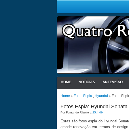
HOME
NOTÍCIAS
ANTEVISÃO
Home
»
Fotos Espia
,
Hyundai
» Fotos Espi
Fotos Espia: Hyundai Sonata
Por
Fernando Ribeiro
a
25.4.09
Estas são fotos espia do Hyundai Sona
grande renovação em termos de design 