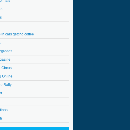
o mais
ão
al
in cars getting coffee
s
egredos
gazine
l Circus
g Online
do Rally
et
tipos
4h