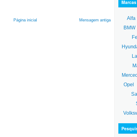
Marcas
Alfa
Página inicial
Mensagem antiga
BM
Fe
Hyund
La
Ma
Merce
Opel
Sa
S
Volks
Pesqui