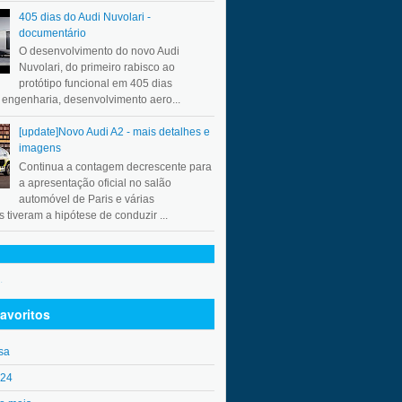
405 dias do Audi Nuvolari -
documentário
O desenvolvimento do novo Audi
Nuvolari, do primeiro rabisco ao
protótipo funcional em 405 dias
a engenharia, desenvolvimento aero...
[update]Novo Audi A2 - mais detalhes e
imagens
Continua a contagem decrescente para
a apresentação oficial no salão
automóvel de Paris e várias
 tiveram a hipótese de conduzir ...
.
avoritos
sa
o24