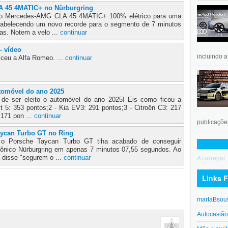
 45 4MATIC+ no Nürburgring
ovo Mercedes-AMG CLA 45 4MATIC+ 100% elétrico para uma
stabelecendo um novo recorde para o segmento de 7 minutos
as. Notem a velo ...
continuar
- vídeo
incluindo 
ceu a Alfa Romeo. ...
continuar
utomóvel do ano 2025
de ser eleito o automóvel do ano 2025! Eis como ficou a
lt 5: 353 pontos;2 - Kia EV3: 291 pontos;3 - Citroën C3: 217
 171 pon ...
continuar
publicações
aycan Turbo GT no Ring
 o Porsche Taycan Turbo GT tiha acabado de conseguir
cônico Nürburgring em apenas 7 minutos 07,55 segundos. Ao
 disse "segurem o ...
continuar
A carregar..
Links F
martaBsou
Autocasiã