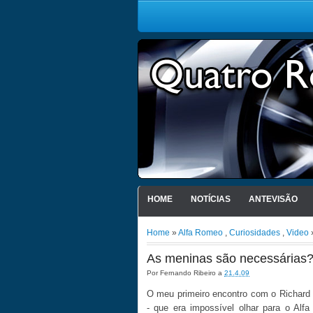
HOME
NOTÍCIAS
ANTEVISÃO
Home
»
Alfa Romeo
,
Curiosidades
,
Video
»
As meninas são necessárias?
Por
Fernando Ribeiro
a
21.4.09
O meu primeiro encontro com o Richard
- que era impossível olhar para o Al