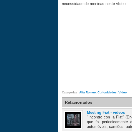
necessidade de meninas neste vídeo.
Categorias:
Alfa Romeo
,
Curiosidades
,
Video
Relacionados
Meeting Fiat - videos
"Incontro con la Fiat" (
que foi periodicamente 
automóveis, camiões, autoc