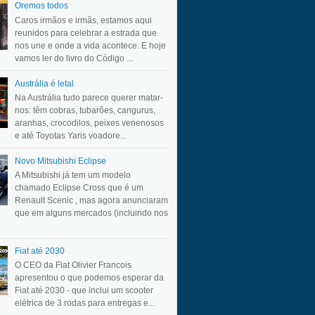
Oremos todos
Caros irmãos e irmãs, estamos aqui
reunidos para celebrar a estrada que
nos une e onde a vida acontece. E hoje
vamos ler do livro do Código ...
Austrália é letal
Na Austrália tudo parece querer matar-
nos: têm cobras, tubarões, cangurus,
aranhas, crocodilos, peixes venenosos
e até Toyotas Yaris voadore...
Novo Mitsubishi Eclipse
A Mitsubishi já tem um modelo
chamado Eclipse Cross que é um
Renault Scenic , mas agora anunciaram
que em alguns mercados (incluindo nos
Fiat até 2030
O CEO da Fiat Olivier Francois
apresentou o que podemos esperar da
Fiat até 2030 - que inclui um scooter
elétrica de 3 rodas para entregas e...