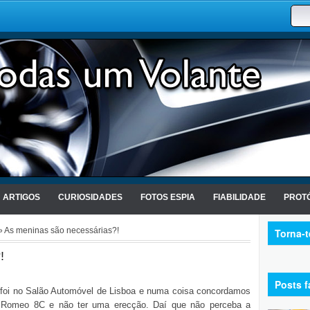
ARTIGOS
CURIOSIDADES
FOTOS ESPIA
FIABILIDADE
PROTÓ
 As meninas são necessárias?!
Torna-
!
Posts f
 foi no Salão Automóvel de Lisboa e numa coisa concordamos
fa Romeo 8C e não ter uma erecção. Daí que não perceba a