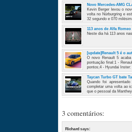
Novo Mercedes-AMG CLA
Kevin Berger levou o n
volta no Nürburgring e e
32 segundo e 070 milésim
113 anos de Alfa Romeo 
Neste dia há 113 anos nas
[update]Renault 5 é o a
O novo Renault 5 acaba 
pontuação final:1 - Renau
pontos;4 - Hyundai Inster:
Taycan Turbo GT bate T
Quando foi apresentado
completar uma volta ao i
que o pessoal da Manthey
3 comentários:
Richard
says: