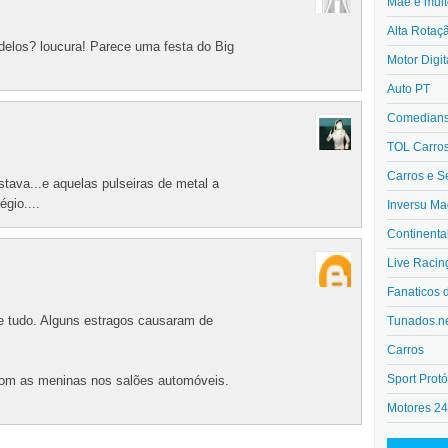
Mãe e muit
Alta Rotaç
delos? loucura! Parece uma festa do Big
Motor Digit
Auto PT
Comedians 
TOL Carro
Carros e S
astava...e aquelas pulseiras de metal a
égio....
Inversu Ma
Continenta
Live Racin
Fanaticos 
 e tudo. Alguns estragos causaram de
Tunados.n
Carros
Sport Protó
om as meninas nos salões automóveis.
Motores 2