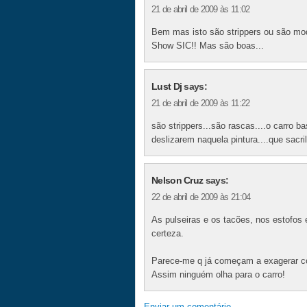
21 de abril de 2009 às 11:02
Bem mas isto são strippers ou são mo
Show SIC!! Mas são boas...
Lust Dj
says:
21 de abril de 2009 às 11:22
são strippers...são rascas....o carro b
deslizarem naquela pintura....que sacril
Nelson Cruz
says:
22 de abril de 2009 às 21:04
As pulseiras e os tacões, nos estofos
certeza.
Parece-me q já começam a exagerar c
Assim ninguém olha para o carro!
Enviar um comentário