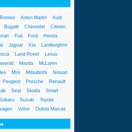
 Romeo
Aston Martin
Audi
W
Bugatti
Chevrolet
Citroen
rrari
Fiat
Ford
Honda
ai
Jaguar
Kia
Lamborghini
ncia
Land Rover
Lexus
serati
Mazda
McLaren
des
Mini
Mitsubishi
Nissan
Peugeot
Porsche
Renault
ab
Seat
Skoda
Smart
ubaru
Suzuki
Toyota
wagen
Volvo
Outras Marcas
sa