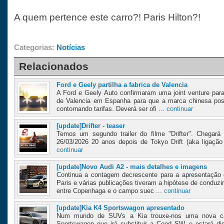
A quem pertence este carro?! Paris Hilton?!
Categorias:
Notícias
Relacionados
Ford e Geely partilha a fabrica de Valencia
A Ford e Geely Auto confirmaram uma joint venture para 
de Valencia em Espanha para que a marca chinesa pos
contornando tarifas. Deverá ser ofi ...
continuar
[update]Drifter - teaser
Temos um segundo trailer do filme "Drifter". Chegará 
26/03/2026 20 anos depois de Tokyo Drift (aka ligação T
continuar
[update]Novo Audi A2 - mais detalhes e imagens
Continua a contagem decrescente para a apresentação o
Paris e várias publicações tiveram a hipótese de conduzi
entre Copenhaga e o campo suec ...
continuar
[update]Kia K4 Sportswagon apresentado
Num mundo de SUVs a Kia trouxe-nos uma nova ca
Sportswagon que irá substituir a Ceed SW, e estará di