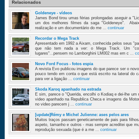
Relacionados
Goldeneye - vídeos
James Bond tirou umas férias prolongadas aseguir a "Li
um dos melhores filmes da saga "Goldeneye". Abai
realização e um documentário do me ...
continuar
Recordar o Mega Track
Apresentado em 1992 a Aixam, conhecida pelos seus "pa
que não tem nada a ver: o Mega Track. Um "co
lugares"...pensem no Lamborghini LM002 mas em c ...
co
Novo Ford Focus - fotos espia
A revista Evo publicou imagens do que parece ser o novo
pouco tendo em conta o que está escrito na lateral do 
para ver a ligação ...
continuar
Skoda Karoq apanhado na estrada
E sim, parece o "Querida, encolhi o Kodiaq e dei-lhe um n
video apanhado na Republica Checa e imagens da Moto
no video parecem j ...
continuar
[update]Rémy e Michel Julienne: ases pelos ares
Muitos traços passam geneticamente de pais para filhos/
aspeto, tamanho e outros - mas sempre acreditei que m
reprodução sexuada (que é a me ...
continuar