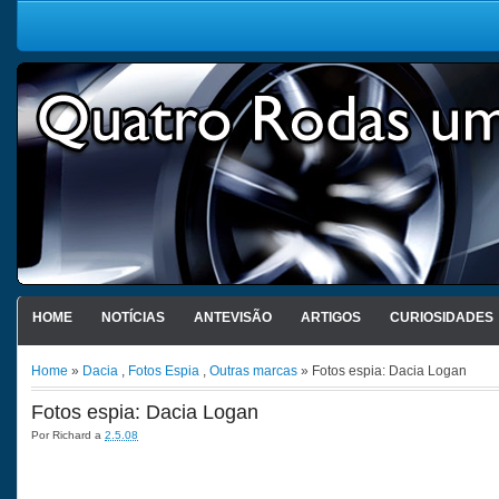
HOME
NOTÍCIAS
ANTEVISÃO
ARTIGOS
CURIOSIDADES
Home
»
Dacia
,
Fotos Espia
,
Outras marcas
» Fotos espia: Dacia Logan
Fotos espia: Dacia Logan
Por
Richard
a
2.5.08