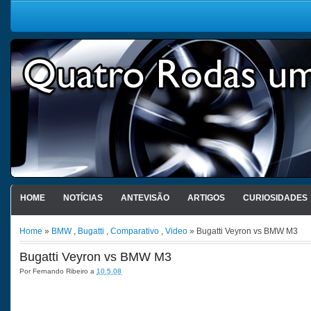
HOME
NOTÍCIAS
ANTEVISÃO
ARTIGOS
CURIOSIDADES
Home
»
BMW
,
Bugatti
,
Comparativo
,
Video
» Bugatti Veyron vs BMW M3
Bugatti Veyron vs BMW M3
Por
Fernando Ribeiro
a
10.5.08