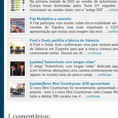
Na primeira metade de 2022 as vendas de automóveis 
Europa foram dominadas pelos Tesla 3/Y seguidos
misturaram as vendas totais com o "antigo 500" ...
contin
Fiat Multiplina a caminho
A Fiat participou num evento sobre micro-mobilidade e
versões do Topolino mas mais importante o CEO 
apresentação que incluiu esta imagem (da revis ...
contin
Ford e Geely partilha a fabrica de Valencia
A Ford e Geely Auto confirmaram uma joint venture para 
de Valencia em Espanha para que a marca chinesa pos
contornando tarifas. Deverá ser ofi ...
continuar
[update]"Automóveis com longas vidas"
O artigo "Automóveis com longas vidas" dedicado aqu
(com mínimas alterações) uma carreira extremamente lo
algures no mundo) está um pouco compr ...
continuar
[update]Novo Mini Countryman JCW apresentado
O novo Mini Countryman foi recentemente apresentado 
potente - este é o novo Mini Countryman John Cooper Wo
turbo a debitar 300 cavalos nas 4 ...
continuar
1 comentários: