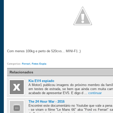
Com menos 100kg e perto de 520cvs... MINI-F1 ;)
Categorias:
Ferrari
,
Fotos Espia
Relacionados
Kia EV4 espiado
A Motor1 publicou imagens do próximo membro da famíl
em testes de estrada, se bem que ainda com muita camu
acabado de apresentar EV5. E digo d ...
continuar
The 24 Hour War - 2016
Encontrei este documentário no Youtube que vale a pena 
- se viram o filme "Le Mans 66" aka "Ford vs Ferrari"