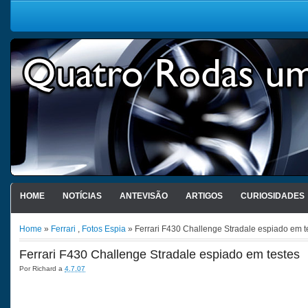
HOME
NOTÍCIAS
ANTEVISÃO
ARTIGOS
CURIOSIDADES
Home
»
Ferrari
,
Fotos Espia
» Ferrari F430 Challenge Stradale espiado em t
Ferrari F430 Challenge Stradale espiado em testes
Por
Richard
a
4.7.07