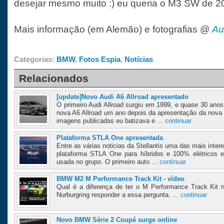
desejar mesmo muito :) eu queria o M3 SW de 20
Mais informação (em Alemão) e fotografias @
Au
Categorias:
BMW
,
Fotos Espia
,
Notícias
Relacionados
[update]Novo Audi A6 Allroad apresentado
O primeiro Audi Allroad surgiu em 1999, e quase 30 ano
nova A6 Allroad um ano depois da apresentação da nova
imagens publicadas eu batizava e ...
continuar
Plataforma STLA One apresentada
Entre as várias noticias da Stellantis uma das mais inter
plataforma STLA One para híbridos e 100% elétricos 
usada no grupo. O primeiro auto ...
continuar
BMW M2 M Performance Track Kit - vídeo
Qual é a diferença de ter o M Performance Track Ki
Nurburgring responder a essa pergunta. ...
continuar
Novo BMW Série 2 Coupé surge online