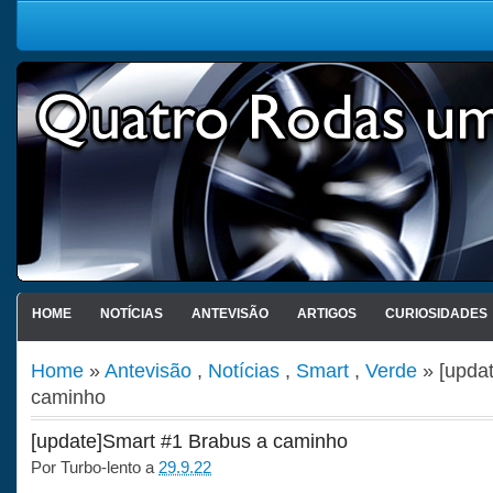
HOME
NOTÍCIAS
ANTEVISÃO
ARTIGOS
CURIOSIDADES
Home
»
Antevisão
,
Notícias
,
Smart
,
Verde
» [upda
caminho
[update]Smart #1 Brabus a caminho
Por
Turbo-lento
a
29.9.22