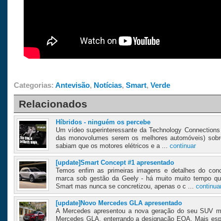
Categorias:
Antevisão
,
Notícias
,
Smart
,
Verde
Relacionados
Híbridos - ninguém os percebe
Um vídeo superinteressante da Technology Connections 
das monovolumes serem os melhores automóveis) sobre o
sabiam que os motores elétricos e a ...
continuar
[update]Smart Concept #1 apresentado
Temos enfim as primeiras imagens e detalhes do conc
marca sob gestão da Geely - há muito muito tempo q
Smart mas nunca se concretizou, apenas o c ...
continua
[update]Novo Mercedes GLA apresentado
A Mercedes apresentou a nova geração do seu SUV ma
Mercedes GLA, enterrando a designação EQA. Mais esp