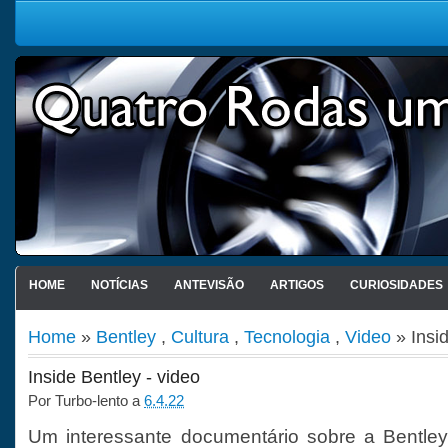
HOME
NOTÍCIAS
ANTEVISÃO
ARTIGOS
CURIOSIDADES
Home
»
Bentley
,
Cultura
,
Tecnologia
,
Video
» Insid
Inside Bentley - video
Por
Turbo-lento
a
6.4.22
Um interessante documentário sobre a Bentley,