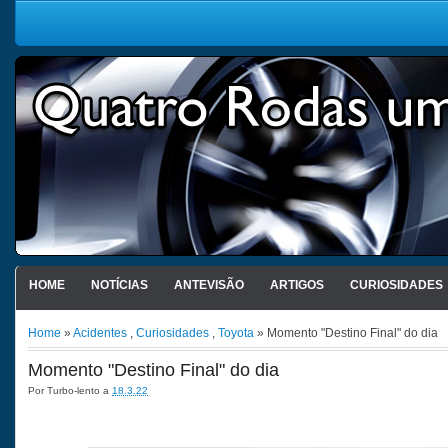
HOME
NOTÍCIAS
ANTEVISÃO
ARTIGOS
CURIOSIDADES
Home
»
Acidentes
,
Curiosidades
,
Toyota
» Momento "Destino Final" do dia
Momento "Destino Final" do dia
Por
Turbo-lento
a
18.3.22