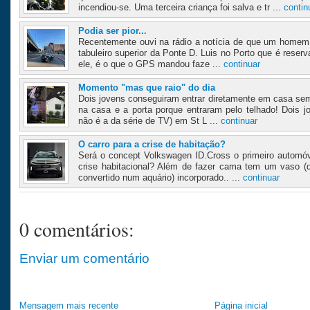
incendiou-se. Uma terceira criança foi salva e tr ...
contin
Podia ser pior...
Recentemente ouvi na rádio a notícia de que um homem 
tabuleiro superior da Ponte D. Luis no Porto que é rese
ele, é o que o GPS mandou faze ...
continuar
Momento "mas que raio" do dia
Dois jovens conseguiram entrar diretamente em casa sem
na casa e a porta porque entraram pelo telhado! Dois j
não é a da série de TV) em St L ...
continuar
O carro para a crise de habitação?
Será o concept Volkswagen ID.Cross o primeiro automóv
crise habitacional? Além de fazer cama tem um vaso 
convertido num aquário) incorporado.. ...
continuar
0 comentários:
Enviar um comentário
Mensagem mais recente
Página inicial