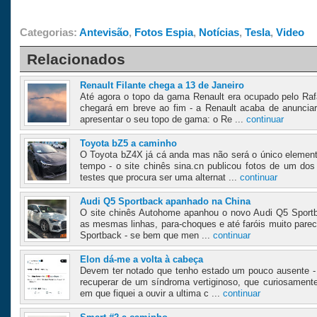
Categorias:
Antevisão
,
Fotos Espia
,
Notícias
,
Tesla
,
Video
Relacionados
Renault Filante chega a 13 de Janeiro
Até agora o topo da gama Renault era ocupado pelo Ra
chegará em breve ao fim - a Renault acaba de anunciar
apresentar o seu topo de gama: o Re ...
continuar
Toyota bZ5 a caminho
O Toyota bZ4X já cá anda mas não será o único elemen
tempo - o site chinês sina.cn publicou fotos de um do
testes que procura ser uma alternat ...
continuar
Audi Q5 Sportback apanhado na China
O site chinês Autohome apanhou o novo Audi Q5 Sport
as mesmas linhas, para-choques e até faróis muito par
Sportback - se bem que men ...
continuar
Elon dá-me a volta à cabeça
Devem ter notado que tenho estado um pouco ausente - 
recuperar de um síndroma vertiginoso, que curiosamente 
em que fiquei a ouvir a ultima c ...
continuar