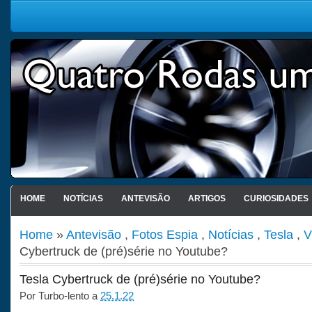
HOME
NOTÍCIAS
ANTEVISÃO
ARTIGOS
CURIOSIDADES
Home
»
Antevisão
,
Fotos Espia
,
Notícias
,
Tesla
,
V
Cybertruck de (pré)série no Youtube?
Tesla Cybertruck de (pré)série no Youtube?
Por
Turbo-lento
a
25.1.22