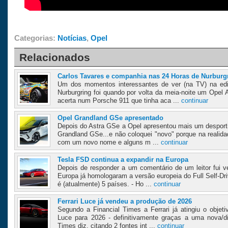
Categorias:
Notícias
,
Opel
Relacionados
Carlos Tavares e companhia nas 24 Horas de Nurburg
Um dos momentos interessantes de ver (na TV) na ed
Nurburgring foi quando por volta da meia-noite um Opel 
acerta num Porsche 911 que tinha aca ...
continuar
Opel Grandland GSe apresentado
Depois do Astra GSe a Opel apresentou mais um desportiv
Grandland GSe...e não coloquei "novo" porque na realida
com um novo nome e alguns m ...
continuar
Tesla FSD continua a expandir na Europa
Depois de responder a um comentário de um leitor fui v
Europa já homologaram a versão europeia do Full Self-Dr
é (atualmente) 5 países. - Ho ...
continuar
Ferrari Luce já vendeu a produção de 2026
Segundo a Financial Times a Ferrari já atingiu o objet
Luce para 2026 - definitivamente graças a uma nova/dif
Times diz, citando 2 fontes int ...
continuar