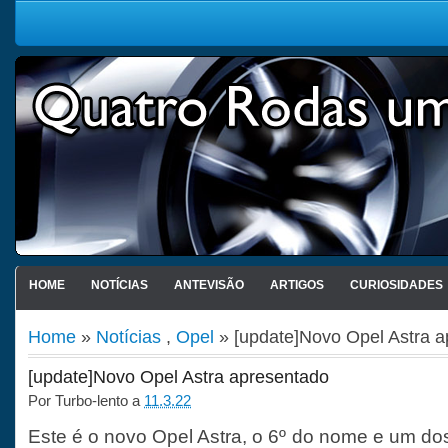
HOME
NOTÍCIAS
ANTEVISÃO
ARTIGOS
CURIOSIDADES
Home
»
Notícias
,
Opel
» [update]Novo Opel Astra 
[update]Novo Opel Astra apresentado
Por
Turbo-lento
a
11.3.22
Este é o novo Opel Astra, o 6º do nome e um dos