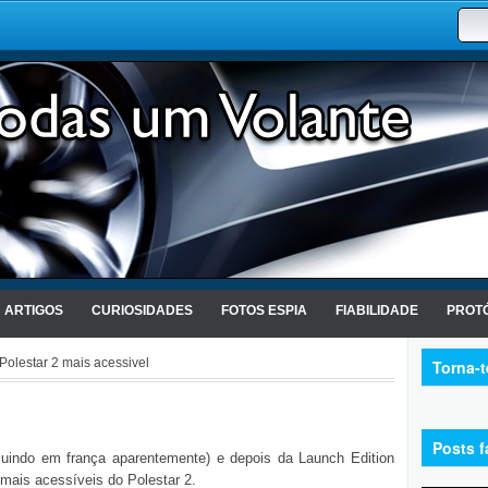
ARTIGOS
CURIOSIDADES
FOTOS ESPIA
FIABILIDADE
PROTÓ
Polestar 2 mais acessivel
Torna-
Posts f
luindo em frança aparentemente) e depois da Launch Edition
 mais acessíveis do Polestar 2.