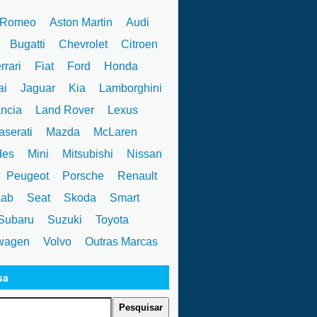
 Romeo
Aston Martin
Audi
W
Bugatti
Chevrolet
Citroen
rrari
Fiat
Ford
Honda
ai
Jaguar
Kia
Lamborghini
ncia
Land Rover
Lexus
serati
Mazda
McLaren
des
Mini
Mitsubishi
Nissan
Peugeot
Porsche
Renault
ab
Seat
Skoda
Smart
ubaru
Suzuki
Toyota
wagen
Volvo
Outras Marcas
sa