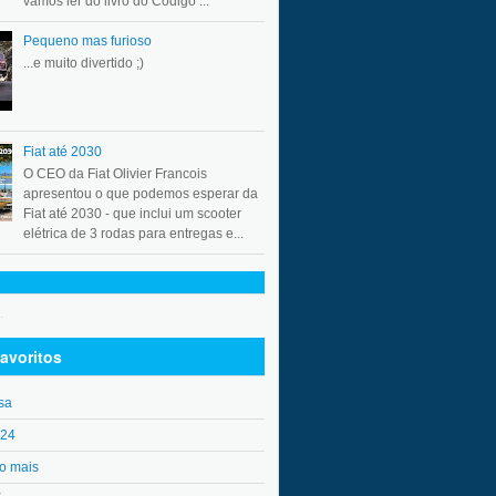
vamos ler do livro do Código ...
Pequeno mas furioso
...e muito divertido ;)
Fiat até 2030
O CEO da Fiat Olivier Francois
apresentou o que podemos esperar da
Fiat até 2030 - que inclui um scooter
elétrica de 3 rodas para entregas e...
.
avoritos
sa
o24
o mais