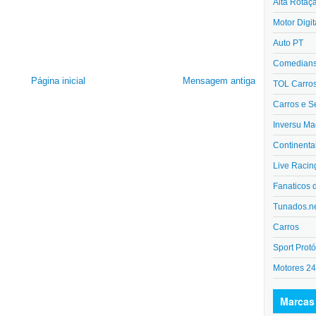
Alta Rotaç
Motor Digit
Auto PT
Comedians 
Página inicial
Mensagem antiga
TOL Carro
Carros e S
Inversu Ma
Continenta
Live Racin
Fanaticos 
Tunados.n
Carros
Sport Protó
Motores 2
Marcas