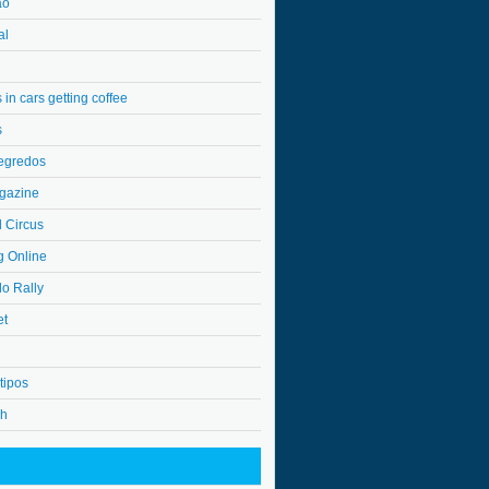
ão
al
in cars getting coffee
s
egredos
gazine
l Circus
g Online
do Rally
et
tipos
4h