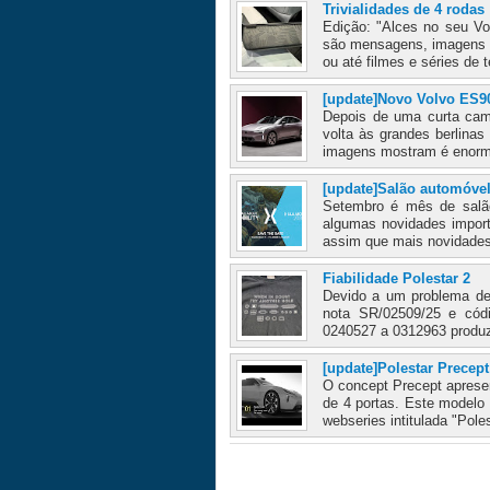
Trivialidades de 4 rodas
Edição: "Alces no seu Vo
são mensagens, imagens o
ou até filmes e séries de t
[update]Novo Volvo ES9
Depois de uma curta cam
volta às grandes berlinas
imagens mostram é enorme
[update]Salão automóvel
Setembro é mês de salã
algumas novidades importa
assim que mais novidades 
Fiabilidade Polestar 2
Devido a um problema de 
nota SR/02509/25 e cód
0240527 a 0312963 produz
[update]Polestar Precep
O concept Precept apresen
de 4 portas. Este modelo 
webseries intitulada "Poles