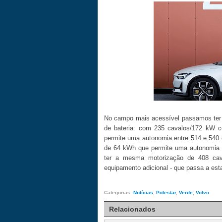
No campo mais acessível passamos ter 
de bateria: com 235 cavalos/172 kW 
permite uma autonomia entre 514 e 540 
de 64 kWh que permite uma autonomia e
ter a mesma motorização de 408 cav
equipamento adicional - que passa a esta
Categorias:
Notícias
,
Polestar
,
Verde
,
Volvo
Relacionados