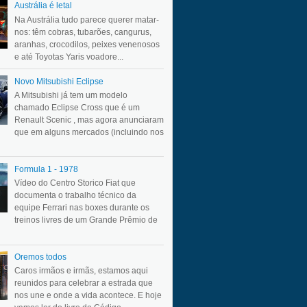
Austrália é letal
Na Austrália tudo parece querer matar-
nos: têm cobras, tubarões, cangurus,
aranhas, crocodilos, peixes venenosos
e até Toyotas Yaris voadore...
Novo Mitsubishi Eclipse
A Mitsubishi já tem um modelo
chamado Eclipse Cross que é um
Renault Scenic , mas agora anunciaram
que em alguns mercados (incluindo nos
Formula 1 - 1978
Vídeo do Centro Storico Fiat que
documenta o trabalho técnico da
equipe Ferrari nas boxes durante os
treinos livres de um Grande Prêmio de
Oremos todos
Caros irmãos e irmãs, estamos aqui
reunidos para celebrar a estrada que
nos une e onde a vida acontece. E hoje