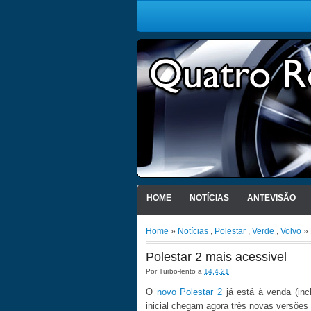
HOME
NOTÍCIAS
ANTEVISÃO
Home
»
Notícias
,
Polestar
,
Verde
,
Volvo
» 
Polestar 2 mais acessivel
Por
Turbo-lento
a
14.4.21
O
novo Polestar 2
já está à venda (inc
inicial chegam agora três novas versões