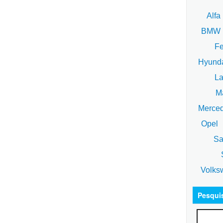
Alfa
BM
Fe
Hyund
La
Ma
Merce
Opel
Sa
S
Volks
Pesqui