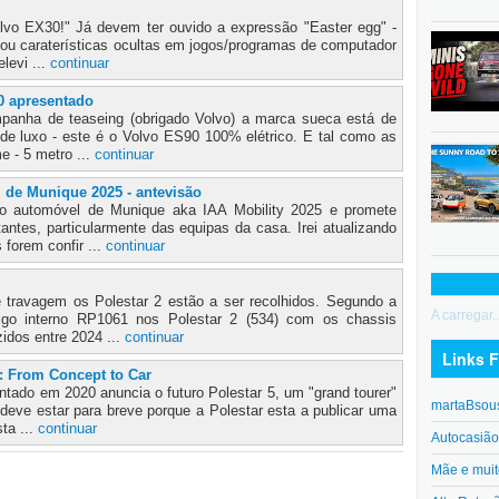
lvo EX30!" Já devem ter ouvido a expressão "Easter egg" -
u caraterísticas ocultas em jogos/programas de computador
elevi ...
continuar
0 apresentado
panha de teaseing (obrigado Volvo) a marca sueca está de
 de luxo - este é o Volvo ES90 100% elétrico. E tal como as
 - 5 metro ...
continuar
 de Munique 2025 - antevisão
o automóvel de Munique aka IAA Mobility 2025 e promete
ntes, particularmente das equipas da casa. Irei atualizando
forem confir ...
continuar
travagem os Polestar 2 estão a ser recolhidos. Segundo a
A carregar..
igo interno RP1061 nos Polestar 2 (534) com os chassis
idos entre 2024 ...
continuar
Links F
t: From Concept to Car
tado em 2020 anuncia o futuro Polestar 5, um "grand tourer"
martaBsou
deve estar para breve porque a Polestar esta a publicar uma
ta ...
continuar
Autocasiã
Mãe e muit