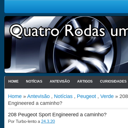
HOME
NOTÍCIAS
ANTEVISÃO
ARTIGOS
CURIOSIDADES
Home
»
Antevisão
,
Notícias
,
Peugeot
,
Verde
» 208
Engineered a caminho?
208 Peugeot Sport Engineered a caminho?
Por
Turbo-lento
a
24.3.20