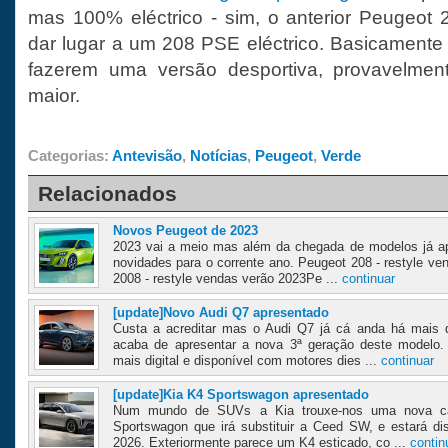
mas 100% eléctrico - sim, o anterior Peugeot
dar lugar a um 208 PSE eléctrico. Basicament
fazerem uma versão desportiva, provavelmen
maior.
Categorias:
Antevisão
,
Notícias
,
Peugeot
,
Verde
Relacionados
Novos Peugeot de 2023
2023 vai a meio mas além da chegada de modelos já a
novidades para o corrente ano. Peugeot 208 - restyle ve
2008 - restyle vendas verão 2023Pe ...
continuar
[update]Novo Audi Q7 apresentado
Custa a acreditar mas o Audi Q7 já cá anda há mais
acaba de apresentar a nova 3ª geração deste modelo.
mais digital e disponível com motores dies ...
continuar
[update]Kia K4 Sportswagon apresentado
Num mundo de SUVs a Kia trouxe-nos uma nova ca
Sportswagon que irá substituir a Ceed SW, e estará di
2026. Exteriormente parece um K4 esticado, co ...
contin