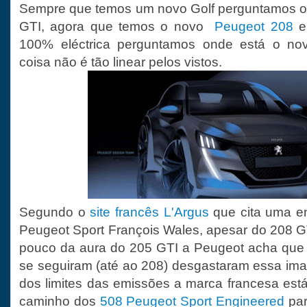
Sempre que temos um novo Golf perguntamos on
GTI, agora que temos o novo
Peugeot 208
em
100% eléctrica perguntamos onde está o nov
coisa não é tão linear pelos vistos.
Segundo o
site francês L'Argus
que cita uma en
Peugeot Sport François Wales, apesar do 208 G
pouco da aura do 205 GTI a Peugeot acha que
se seguiram (até ao 208) desgastaram essa im
dos limites das emissões a marca francesa está
caminho dos
508 Peugeot Sport Engineered
par