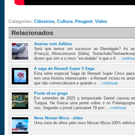
Categorias:
Clássicos
,
Cultura
,
Peugeot
,
Video
Relacionados
Avarias com Adblue
Será que temos um sucessor ao Dieselgate? As as
(França), Altroconsumo (Itália), Testachats/Testaanko
dizem que sim e o novo "escândalo" é que o A ...
continu
A saga do Renault Super 5 Saga
Esta série especial Saga do Renault Super Cinco pass
tem uma história interessante - a Renault incluiu no an
que não comercializava e quando u ...
continuar
Ponte vê-se grega
Em setembro de 2023 a tempestade Daniel causou est
Turquia. Na Grécia uma ponte sobre o rio Palaiopyrgo
uso. Segundo o jornal Larissanet 79 pon ...
continuar
Novo Nissan Micra - vídeo
Uma vista de olhos pelo novo Nissan Micra 100% elétrico