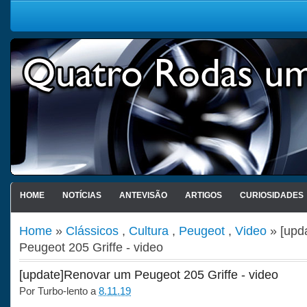
HOME
NOTÍCIAS
ANTEVISÃO
ARTIGOS
CURIOSIDADES
Home
»
Clássicos
,
Cultura
,
Peugeot
,
Video
» [upd
Peugeot 205 Griffe - video
[update]Renovar um Peugeot 205 Griffe - video
Por
Turbo-lento
a
8.11.19