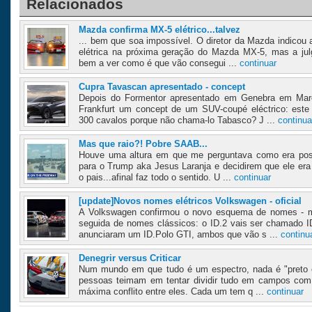
Relacionados
Mazda confirma MX-5 elétrico...talvez
... bem que soa impossível. O diretor da Mazda indicou 
elétrica na próxima geração do Mazda MX-5, mas a jul
bem a ver como é que vão consegui ...
continuar
Cupra Tavascan apresentado - concept
Depois do Formentor apresentado em Genebra em Març
Frankfurt um concept de um SUV-coupé eléctrico: est
300 cavalos porque não chama-lo Tabasco? J ...
continua
Mas que raio?! Pobre SAAB...
Houve uma altura em que me perguntava como era pos
para o Trump aka Jesus Laranja e decidirem que ele era
o pais...afinal faz todo o sentido. U ...
continuar
[update]Novos nomes elétricos Volkswagen - oficial
A Volkswagen confirmou o novo esquema de nomes - 
seguida de nomes clássicos: o ID.2 vais ser chamado 
anunciaram um ID.Polo GTI, ambos que vão s ...
continu
Denegrir versus Criticar
Num mundo em que tudo é um espectro, nada é "preto 
pessoas teimam em tentar dividir tudo em campos com
máxima conflito entre eles. Cada um tem q ...
continuar