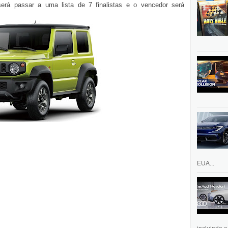
rá passar a uma lista de 7 finalistas e o vencedor será
EUA...