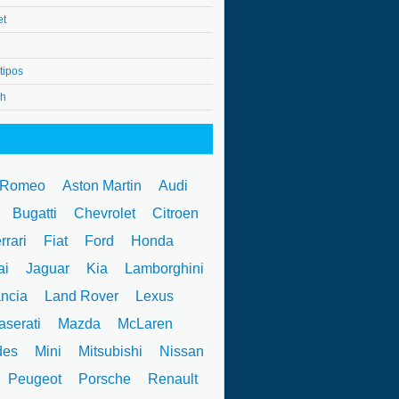
et
tipos
4h
 Romeo
Aston Martin
Audi
W
Bugatti
Chevrolet
Citroen
rrari
Fiat
Ford
Honda
ai
Jaguar
Kia
Lamborghini
ncia
Land Rover
Lexus
serati
Mazda
McLaren
des
Mini
Mitsubishi
Nissan
Peugeot
Porsche
Renault