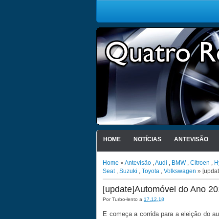
HOME
NOTÍCIAS
ANTEVISÃO
Home
»
Antevisão
,
Audi
,
BMW
,
Citroen
,
H
Seat
,
Suzuki
,
Toyota
,
Volkswagen
» [updat
[update]Automóvel do Ano 20
Por
Turbo-lento
a
17.12.18
E começa a corrida para a eleição do a