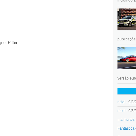
incluindo 
publicações
eot Rifter
versão euro
ncie!
- 9/3/
nice!
- 9/3/
= a muitos.
Fantástica