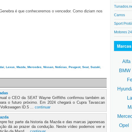
Tunados.n
em Genebra é que conheceremos o vencedor. Como diziam nos
Carros
Sport Protó
Motores 2
Marcas
Alfa
dai
,
Lexus
,
Mazda
,
Mercedes
,
Nissan
,
Notícias
,
Peugeot
,
Seat
,
Suzuki
,
BM
Fe
Hyund
eadas
La
anual o CEO da SEAT Wayne Griffiths confirmou também as
para o futuro próximo. Em 2024 chegará o Cupra Tavascan
Ma
 Volkswagen ID.5 ...
continuar
Merce
Mazda
pre fez parte da historia da Mazda e das marcas japonesas
Opel
nção dá ao prazer da condução. Neste vídeo podemos ver e
tição da Mazd ...
continuar