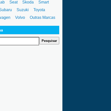
ab
Seat
Skoda
Smart
ubaru
Suzuki
Toyota
wagen
Volvo
Outras Marcas
sa