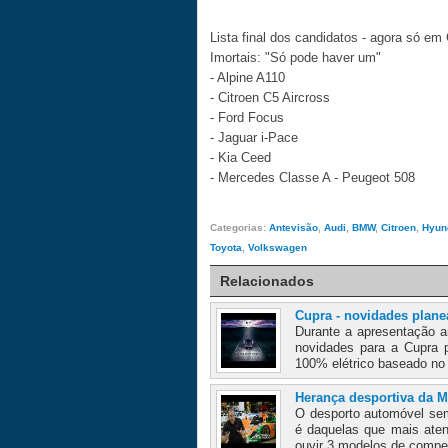
Lista final dos candidatos - agora só 
Imortais: "Só pode haver um"
- Alpine A110
- Citroen C5 Aircross
- Ford Focus
- Jaguar i-Pace
- Kia Ceed
- Mercedes Classe A
- Peugeot 508
Categorias:
Antevisão
,
Audi
,
BMW
,
Citroen
,
Hyun
Toyota
,
Volkswagen
Relacionados
Cupra - novidades plan
Durante a apresentação 
novidades para a Cupra 
100% elétrico baseado no
Herança desportiva da 
O desporto automóvel sem
é daquelas que mais ate
ouvir 3 modelos de compe