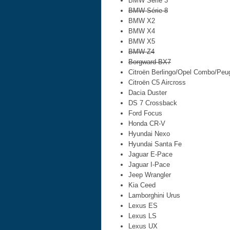
BMW Série 3
BMW Série 8
BMW X2
BMW X4
BMW X5
BMW Z4
Borgward BX7
Citroën Berlingo/Opel Combo/Peug
Citroën C5 Aircross
Dacia Duster
DS 7 Crossback
Ford Focus
Honda CR-V
Hyundai Nexo
Hyundai Santa Fe
Jaguar E-Pace
Jaguar I-Pace
Jeep Wrangler
Kia Ceed
Lamborghini Urus
Lexus ES
Lexus LS
Lexus UX