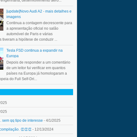
a engenharia, desenvolvimento aero...
[update]Novo Audi A2 - mais detalhes e
imagens
Continua a contagem decrescente para
a apresentação oficial no salão
automóvel de Paris e várias
 tiveram a hipótese de conduzir ...
Tesla FSD continua a expandir na
Europa
Depois de responder a um comentário
de um leitor fui verificar em quantos
países na Europa já homologaram a
peia do Full Self-Dri...
2025
2025
.. sem qq tipo de interesse
- 4/1/2025
 compilação. 👏👏👏
- 12/13/2024