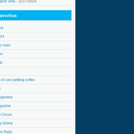
mprar uma
- 11/17/2024
avoritos
sa
o24
o mais
ão
al
in cars getting coffee
s
egredos
gazine
l Circus
g Online
do Rally