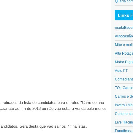
Queria co
Links F
martaBsou
Autocasiã
Mãe e muit
Alta Rotaç
Motor Digit
Auto PT
Comedians 
TOL Carro
Carros e S
retirados da lista de candidatos para o troféu "Carro do ano
Inversu Ma
nsaiar até ao fim de 2018 ou não vão estar à venda pelo menos
Continenta
Live Racin
candidatos. Será desta que vão sair os 7 finalistas.
Fanaticos 