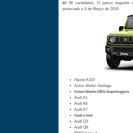
42
38 candidatos. O passo seguinte se
anunciado a 4 de Março de 2019.
Alpine A110
Aston Martin Vantage
Aston Martin DBS Superleggera
Audi A1
Audi A6
Audi A7
Audi e-tron
Audi Q3
Audi Q8