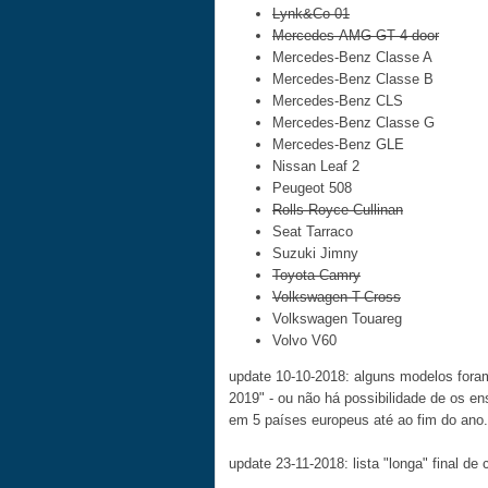
Lynk&Co 01
Mercedes-AMG GT 4 door
Mercedes-Benz Classe A
Mercedes-Benz Classe B
Mercedes-Benz CLS
Mercedes-Benz Classe G
Mercedes-Benz GLE
Nissan Leaf 2
Peugeot 508
Rolls-Royce Cullinan
Seat Tarraco
Suzuki Jimny
Toyota Camry
Volkswagen T-Cross
Volkswagen Touareg
Volvo V60
update 10-10-2018: alguns modelos foram 
2019" - ou não há possibilidade de os e
em 5 países europeus até ao fim do ano.
update 23-11-2018: lista "longa" final de 