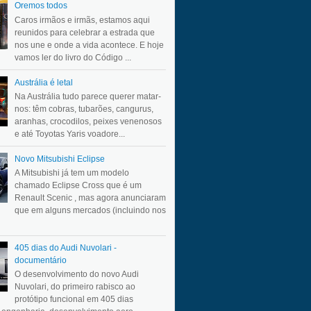
Oremos todos
Caros irmãos e irmãs, estamos aqui
reunidos para celebrar a estrada que
nos une e onde a vida acontece. E hoje
vamos ler do livro do Código ...
Austrália é letal
Na Austrália tudo parece querer matar-
nos: têm cobras, tubarões, cangurus,
aranhas, crocodilos, peixes venenosos
e até Toyotas Yaris voadore...
Novo Mitsubishi Eclipse
A Mitsubishi já tem um modelo
chamado Eclipse Cross que é um
Renault Scenic , mas agora anunciaram
que em alguns mercados (incluindo nos
405 dias do Audi Nuvolari -
documentário
O desenvolvimento do novo Audi
Nuvolari, do primeiro rabisco ao
protótipo funcional em 405 dias