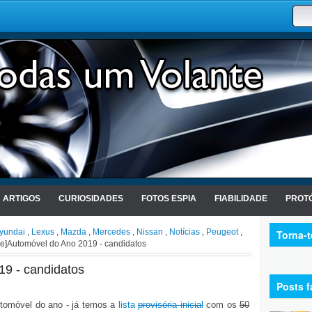
ARTIGOS
CURIOSIDADES
FOTOS ESPIA
FIABILIDADE
PROTÓ
yundai
,
Lexus
,
Mazda
,
Mercedes
,
Nissan
,
Notícias
,
Peugeot
,
Torna-
e]Automóvel do Ano 2019 - candidatos
19 - candidatos
Posts f
utomóvel do ano - já temos a
lista
provisória inicial
com os
50