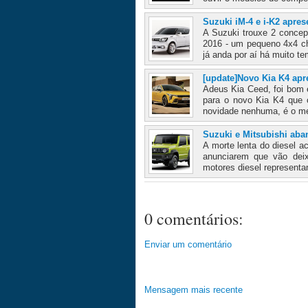
Suzuki iM-4 e i-K2 apre
A Suzuki trouxe 2 conce
2016 - um pequeno 4x4 c
já anda por aí há muito te
[update]Novo Kia K4 apr
Adeus Kia Ceed, foi bom 
para o novo Kia K4 que c
novidade nenhuma, é o m
Suzuki e Mitsubishi ab
A morte lenta do diesel a
anunciarem que vão dei
motores diesel represent
0 comentários:
Enviar um comentário
Mensagem mais recente