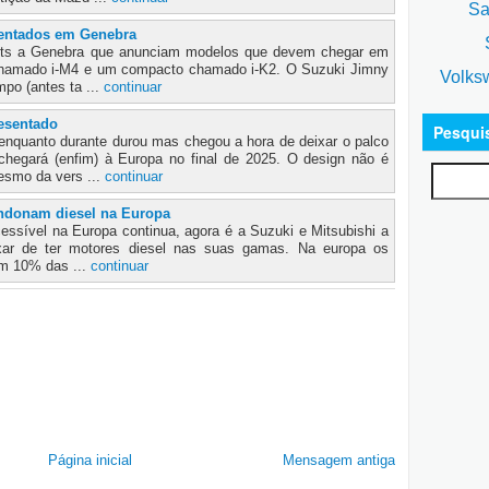
Sa
sentados em Genebra
S
pts a Genebra que anunciam modelos que devem chegar em
hamado i-M4 e um compacto chamado i-K2. O Suzuki Jimny
Volks
mpo (antes ta ...
continuar
esentado
Pesqui
enquanto durante durou mas chegou a hora de deixar o palco
hegará (enfim) à Europa no final de 2025. O design não é
esmo da vers ...
continuar
andonam diesel na Europa
cessível na Europa continua, agora é a Suzuki e Mitsubishi a
xar de ter motores diesel nas suas gamas. Na europa os
am 10% das ...
continuar
Página inicial
Mensagem antiga