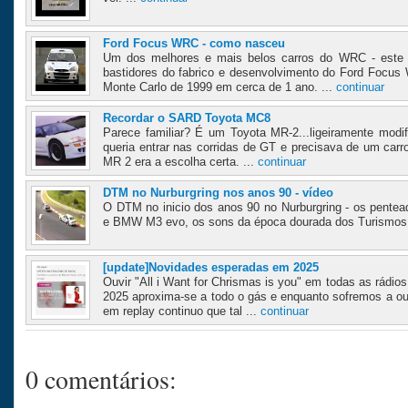
Ford Focus WRC - como nasceu
Um dos melhores e mais belos carros do WRC - este 
bastidores do fabrico e desenvolvimento do Ford Focus
Monte Carlo de 1999 em cerca de 1 ano. ...
continuar
Recordar o SARD Toyota MC8
Parece familiar? É um Toyota MR-2...ligeiramente modi
queria entrar nas corridas de GT e precisava de um carr
MR 2 era a escolha certa. ...
continuar
DTM no Nurburgring nos anos 90 - vídeo
O DTM no inicio dos anos 90 no Nurburgring - os pente
e BMW M3 evo, os sons da época dourada dos Turismos..
[update]Novidades esperadas em 2025
Ouvir "All i Want for Chrismas is you" em todas as rádios
2025 aproxima-se a todo o gás e enquanto sofremos a ou
em replay continuo que tal ...
continuar
0 comentários: