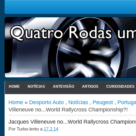
HOME
NOTÍCIAS
ANTEVISÃO
ARTIGOS
CURIOSIDADES
Home
»
Desporto Auto
,
Notícias
,
Peugeot
,
Portuga
Villeneuve no...World Rallycross Championship?!
Jacques Villeneuve no...World Rallycross Champion
Por
Turbo-lento
a
17.2.14