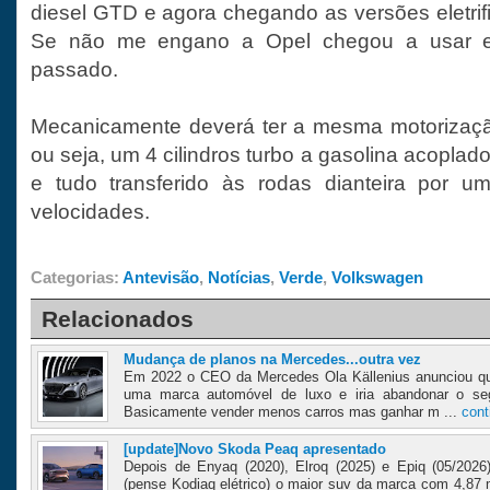
diesel GTD e agora chegando as versões eletri
Se não me engano a Opel chegou a usar e
passado.
Mecanicamente deverá ter a mesma motorização
ou seja, um 4 cilindros turbo a gasolina acoplado
e tudo transferido às rodas dianteira por 
velocidades.
Categorias:
Antevisão
,
Notícias
,
Verde
,
Volkswagen
Relacionados
Mudança de planos na Mercedes...outra vez
Em 2022 o CEO da Mercedes Ola Källenius anunciou qu
uma marca automóvel de luxo e iria abandonar o s
Basicamente vender menos carros mas ganhar m ...
cont
[update]Novo Skoda Peaq apresentado
Depois de Enyaq (2020), Elroq (2025) e Epiq (05/202
(pense Kodiaq elétrico) o maior suv da marca com 4,87