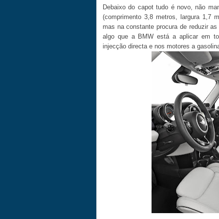
Debaixo do capot tudo é novo, não man
(comprimento 3,8 metros, largura 1,7 me
mas na constante procura de reduzir as
algo que a BMW está a aplicar em to
injecção directa e nos motores a gasolin