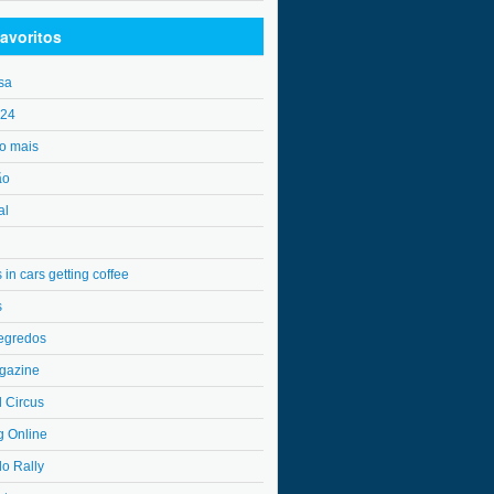
avoritos
sa
o24
o mais
ão
al
in cars getting coffee
s
egredos
gazine
l Circus
g Online
do Rally