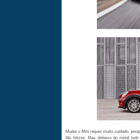
Mudar o Mini requer muito cuidado, porqu
fãs felizes. Mas debaixo do metal tud