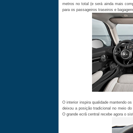
metros no total (e será ainda mais com
para os passageiros traseiros e bagagen
O interior inspira qualidade mantendo os
deixou a posição tradicional no meio do 
O grande ecrã central recebe agora o si