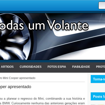
ARTIGOS
CURIOSIDADES
FOTOS ESPIA
FIABILIDADE
PROTÓ
vo Mini Cooper apresentado
Torna-
oper apresentado
Posts f
 a planear o regresso do Mini, combinando a sua história e
 da BMW. Curiosamente nenhuma das anteriores gerações eram