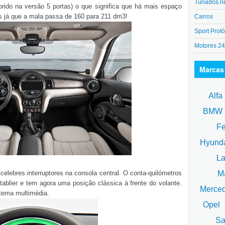
Tunados.n
prido na versão 5 portas) o que significa que há mais espaço
s já que a mala passa de 160 para 211 dm3!
Carros
Sport Protó
Motores 2
Marcas
Alfa
BM
Fe
Hyund
La
 celebres interruptores na consola central. O conta-quilómetros
Ma
tablier e tem agora uma posição clássica à frente do volante.
Merce
stema multimédia.
Opel
Sa