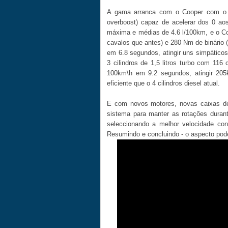
A gama arranca com o Cooper com o 3
overboost) capaz de acelerar dos 0 ao
máxima e médias de 4.6 l/100km, e o Co
cavalos que antes) e 280 Nm de binário
em 6.8 segundos, atingir uns simpático
3 cilindros de 1,5 litros turbo com 11
100km\h em 9.2 segundos, atingir 2
eficiente que o 4 cilindros diesel atual.
E com novos motores, novas caixas de
sistema para manter as rotações dura
seleccionando a melhor velocidade conf
Resumindo e concluindo - o aspecto pode