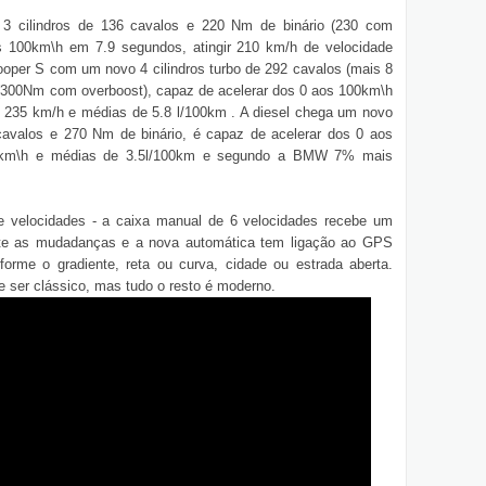
 cilindros de 136 cavalos e 220 Nm de binário (230 com
s 100km\h em 7.9 segundos, atingir 210 km/h de velocidade
oper S com um novo 4 cilindros turbo de 292 cavalos (mais 8
 (300Nm com overboost), capaz de acelerar dos 0 aos 100km\h
s 235 km/h e médias de 5.8 l/100km . A diesel chega um novo
6 cavalos e 270 Nm de binário, é capaz de acelerar dos 0 aos
05km\h e médias de 3.5l/100km e segundo a BMW 7% mais
 velocidades - a caixa manual de 6 velocidades recebe um
nte as mudadanças e a nova automática tem ligação ao GPS
orme o gradiente, reta ou curva, cidade ou estrada aberta.
 ser clássico, mas tudo o resto é moderno.