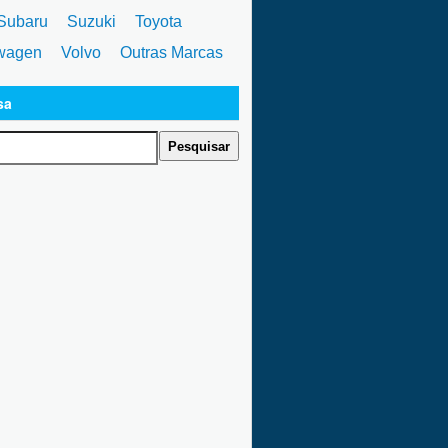
ubaru
Suzuki
Toyota
wagen
Volvo
Outras Marcas
sa