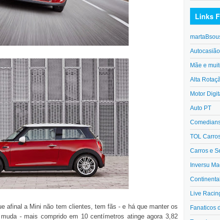
Links F
martaBsou
Autocasiã
Mãe e muit
Alta Rotaç
Motor Digit
Auto PT
Comedians 
TOL Carro
Carros e S
Inversu Ma
Continenta
Live Racin
e afinal a Mini não tem clientes, tem fãs - e há que manter os
Fanaticos 
o muda - mais comprido em 10 centímetros atinge agora 3,82