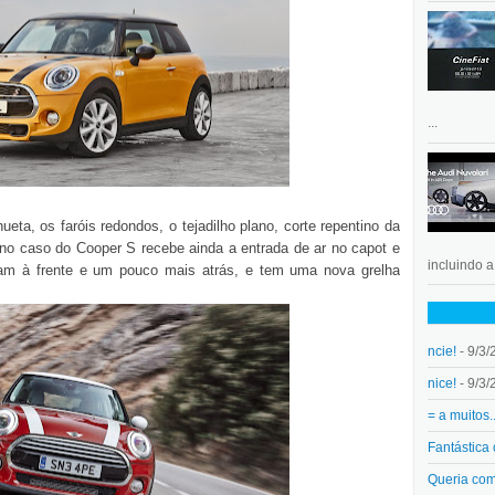
...
ueta, os faróis redondos, o tejadilho plano, corte repentino da
 no caso do Cooper S recebe ainda a entrada de ar no capot e
incluindo 
ram à frente e um pouco mais atrás, e tem uma nova grelha
ncie!
- 9/3/
nice!
- 9/3/
= a muitos.
Fantástica
Queria co