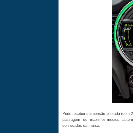
Pode receber suspensão pilotada (com 2 p
passagem de máximos-médios automát
conhecidas da marca.