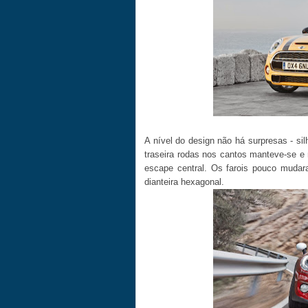
A nível do design não há surpresas - silh
traseira rodas nos cantos manteve-se e
escape central. Os farois pouco muda
dianteira hexagonal.