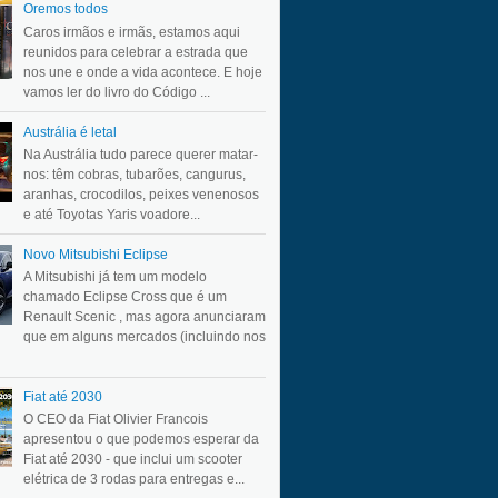
Oremos todos
Caros irmãos e irmãs, estamos aqui
reunidos para celebrar a estrada que
nos une e onde a vida acontece. E hoje
vamos ler do livro do Código ...
Austrália é letal
Na Austrália tudo parece querer matar-
nos: têm cobras, tubarões, cangurus,
aranhas, crocodilos, peixes venenosos
e até Toyotas Yaris voadore...
Novo Mitsubishi Eclipse
A Mitsubishi já tem um modelo
chamado Eclipse Cross que é um
Renault Scenic , mas agora anunciaram
que em alguns mercados (incluindo nos
Fiat até 2030
O CEO da Fiat Olivier Francois
apresentou o que podemos esperar da
Fiat até 2030 - que inclui um scooter
elétrica de 3 rodas para entregas e...