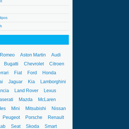
et
tipos
4h
 Romeo
Aston Martin
Audi
W
Bugatti
Chevrolet
Citroen
rrari
Fiat
Ford
Honda
ai
Jaguar
Kia
Lamborghini
ncia
Land Rover
Lexus
serati
Mazda
McLaren
des
Mini
Mitsubishi
Nissan
Peugeot
Porsche
Renault
ab
Seat
Skoda
Smart