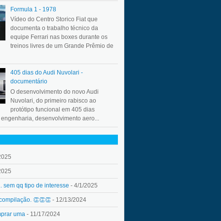
Formula 1 - 1978
Vídeo do Centro Storico Fiat que
documenta o trabalho técnico da
equipe Ferrari nas boxes durante os
treinos livres de um Grande Prêmio de
405 dias do Audi Nuvolari -
documentário
O desenvolvimento do novo Audi
Nuvolari, do primeiro rabisco ao
protótipo funcional em 405 dias
a engenharia, desenvolvimento aero...
2025
2025
.. sem qq tipo de interesse
- 4/1/2025
 compilação. 👏👏👏
- 12/13/2024
mprar uma
- 11/17/2024