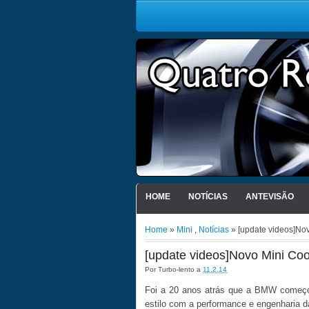
HOME
NOTÍCIAS
ANTEVISÃO
Home
»
Mini
,
Notícias
» [update videos]No
[update videos]Novo Mini Co
Por
Turbo-lento
a
11.2.14
Foi a 20 anos atrás que a BMW começou
estilo com a performance e engenharia