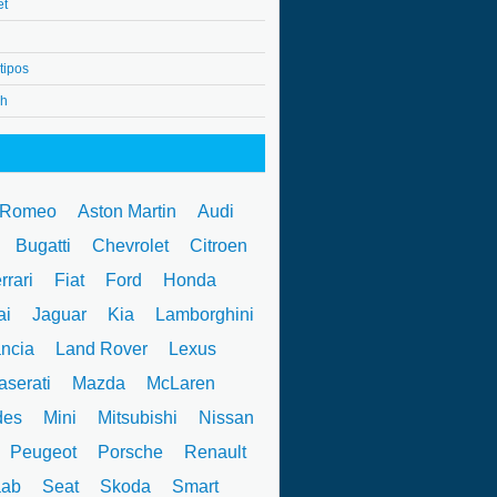
et
tipos
4h
 Romeo
Aston Martin
Audi
W
Bugatti
Chevrolet
Citroen
rrari
Fiat
Ford
Honda
ai
Jaguar
Kia
Lamborghini
ncia
Land Rover
Lexus
serati
Mazda
McLaren
des
Mini
Mitsubishi
Nissan
Peugeot
Porsche
Renault
ab
Seat
Skoda
Smart