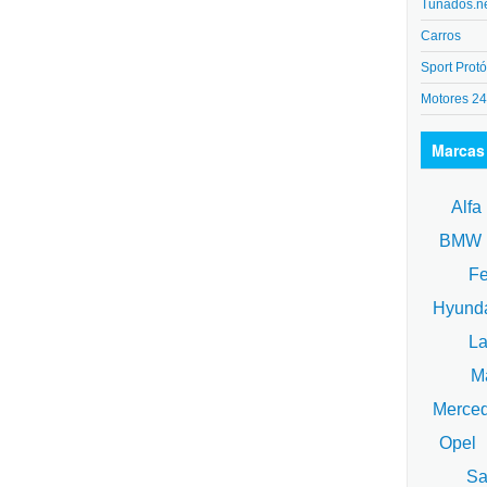
Tunados.n
Carros
Sport Protó
Motores 2
Marcas
Alfa
BM
Fe
Hyund
La
Ma
Merce
Opel
Sa