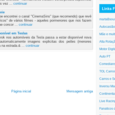
s vez ...
continuar
Links F
vie
e encontrei o canal "CinemaSins" (que recomendo) que revê
martaBsou
icos" de vários filmes - aqueles pormenores que nos fazem
ue concor ...
continuar
Autocasiã
ponível em Teslas
Mãe e muit
rok nos automóveis da Tesla passa a estar disponível nova
 automaticamente imagens explicitas dos peões (menores
Alta Rotaç
a na estrada.& ...
continuar
Motor Digit
Auto PT
Comedians 
TOL Carro
Carros e S
Inversu Ma
Página inicial
Mensagem antiga
Continenta
Live Racin
Fanaticos 