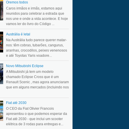
Oremos todos
Caros irmãos e irmãs, estamos aqui
reunidos para celebrar a estrada que
nos une e onde a vida acontece. E hoje
vamos ler do livro do Código ...
Austrália é letal
Na Austrália tudo parece querer matar-
nos: têm cobras, tubarões, cangurus,
aranhas, crocodilos, peixes venenosos
e até Toyotas Yaris voadore...
Novo Mitsubishi Eclipse
A Mitsubishi já tem um modelo
chamado Eclipse Cross que é um
Renault Scenic , mas agora anunciaram
que em alguns mercados (incluindo nos
Fiat até 2030
O CEO da Fiat Olivier Francois
apresentou o que podemos esperar da
Fiat até 2030 - que inclui um scooter
elétrica de 3 rodas para entregas e...