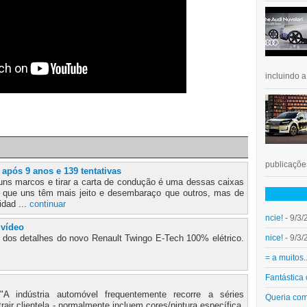
incluindo 
publicações
após 9 anos e 139 tentativas
lguns marcos e tirar a carta de condução é uma dessas caixas
ro que uns têm mais jeito e desembaraço que outros, mas de
idad ...
continuar
ncie!
- 9/3/
 vídeo
nice!
- 9/3/
s dos detalhes do novo Renault Twingo E-Tech 100% elétrico.
= a muitos.
Fantástica
"A indústria automóvel frequentemente recorre a séries
Queria co
trair clientela - normalmente incluem cores/pintura específica,