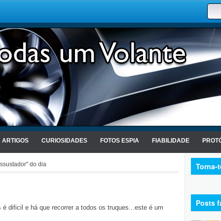
ARTIGOS
CURIOSIDADES
FOTOS ESPIA
FIABILIDADE
PROTÓ
sustador" do dia
Torna-
Posts f
dificil e há que recorrer a todos os truques...este é um