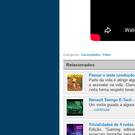
Categorias:
Curiosidades
,
Video
Relacionados
Passar o teste condução 
Parte da vida é atingir a
a assinalar na vida. Cla
certa forma respeito tenac
Renault Twingo E-Tech -
Um visita guiada a algun
...
continuar
Trivialidades de 4 rodas
Edição: "Gaming edition
especiais limitadas para a