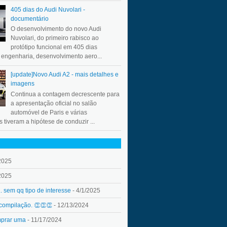
405 dias do Audi Nuvolari -
documentário
O desenvolvimento do novo Audi
Nuvolari, do primeiro rabisco ao
protótipo funcional em 405 dias
a engenharia, desenvolvimento aero...
[update]Novo Audi A2 - mais detalhes e
imagens
Continua a contagem decrescente para
a apresentação oficial no salão
automóvel de Paris e várias
 tiveram a hipótese de conduzir ...
2025
2025
.. sem qq tipo de interesse
- 4/1/2025
 compilação. 👏👏👏
- 12/13/2024
mprar uma
- 11/17/2024