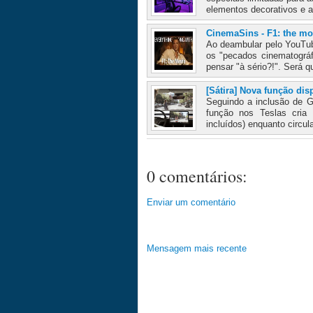
elementos decorativos e a
CinemaSins - F1: the mo
Ao deambular pelo YouTub
os "pecados cinematográf
pensar "à sério?!". Será q
[Sátira] Nova função dis
Seguindo a inclusão de G
função nos Teslas cria
incluídos) enquanto circul
0 comentários:
Enviar um comentário
Mensagem mais recente