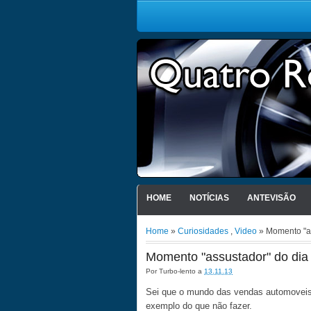
HOME
NOTÍCIAS
ANTEVISÃO
Home
»
Curiosidades
,
Video
» Momento "as
Momento "assustador" do dia
Por
Turbo-lento
a
13.11.13
Sei que o mundo das vendas automoveis é 
exemplo do que não fazer.