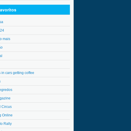
avoritos
sa
o24
o mais
ão
al
in cars getting coffee
s
egredos
gazine
l Circus
g Online
do Rally