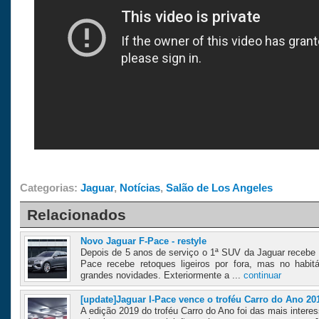
Categorias:
Jaguar
,
Notícias
,
Salão de Los Angeles
Relacionados
Novo Jaguar F-Pace - restyle
Depois de 5 anos de serviço o 1ª SUV da Jaguar recebe 
Pace recebe retoques ligeiros por fora, mas no habi
grandes novidades. Exteriormente a ...
continuar
[update]Jaguar I-Pace vence o troféu Carro do Ano 20
A edição 2019 do troféu Carro do Ano foi das mais inter