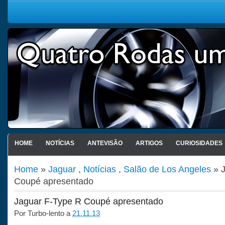
HOME
NOTÍCIAS
ANTEVISÃO
ARTIGOS
CURIOSIDADES
Home
»
Jaguar
,
Notícias
,
Salão de Los Angeles
» J
Coupé apresentado
Jaguar F-Type R Coupé apresentado
Por
Turbo-lento
a
21.11.13