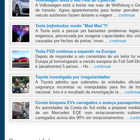
Volkswagen testa o seu rival ao Cybercab
A Volkswagen está a testar nas ruas de Wolfsburg o G
de transito. Agora aparentemente para tentar perceb
veiculo autônomo fazem durante a viagem ...
continuar
Tesla (re)introduz modo "Mad Max"?!
A Tesla está a passar por bastantes problemas legais
enganosa, processada por exagerar capacidades dos veí
causadas por fechos de portas, inves ...
continuar
Tesla FSD continua a expandir na Europa
Depois de responder a um comentário de um leitor fui v
Europa já homologaram a versão europeia do Full Self-Dr
é (atualmente) 5 países. - Ho ...
continuar
Toyota investigada por irregularidades
A Toyota admitiu que submeteu às entidades oficiai
segurança incorretas ou manipuladas para fim de 
nacional. Isto é o resultado da investigação la ...
continua
Coreia bloqueia EVs carregados e avança passaporte
As autoridades da Coreia do Sul estão a preparar medi
de um Mercedes EQE num estacionamento subterrân
carregados acima dos 90% em estacionamentos ...
conti