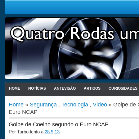
HOME
NOTÍCIAS
ANTEVISÃO
ARTIGOS
CURIOSIDADES
Home
»
Segurança
,
Tecnologia
,
Video
» Golpe de 
Euro NCAP
Golpe de Coelho segundo o Euro NCAP
Por
Turbo-lento
a
28.9.13