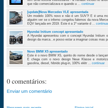
que não comercializava e quando u ...
continuar
[update]Nova Mercedes VLE apresentada
Um modelo 100% novo e não é um SUV?! E é uma mo
alguém ver se o inferno congelou falemos da nova Merc
EQV lançada em 2019. Este é a 1ª variante d ...
continua
Hyundai Initium concept apresentado
A Hyundai apresentou com o concept Hyundai Initium o 
design da marca...e posso estar a imaginar coisas mas par
Novo BMW X5 apresentado
Este é o novo BMW X5, quinto do nome desde o lançam
E chega com o novo design Neue Klasse e motoriza
gasolina, diesel, hibrido plug-in, 100% elétr ...
continuar
0 comentários:
Enviar um comentário
Mensagem mais recente
Página inicial