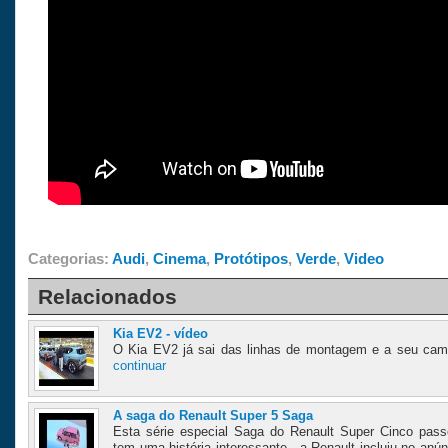
Categorias:
Audi
,
Cinema
,
Protótipos
,
Verde
,
Video
Relacionados
Kia EV2 - vídeo
O Kia EV2 já sai das linhas de montagem e a seu cam
continuar
A saga do Renault Super 5 Saga
Esta série especial Saga do Renault Super Cinco pass
tem uma história interessante - a Renault incluiu no an