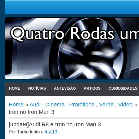
HOME
NOTÍCIAS
ANTEVISÃO
ARTIGOS
CURIOSIDADES
Home
»
Audi
,
Cinema
,
Protótipos
,
Verde
,
Video
» 
tron no Iron Man 3
[update]Audi R8 e-tron no Iron Man 3
Por
Turbo-lento
a
4.4.13