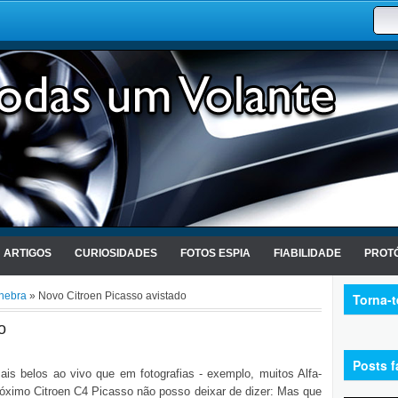
ARTIGOS
CURIOSIDADES
FOTOS ESPIA
FIABILIDADE
PROTÓ
nebra
» Novo Citroen Picasso avistado
Torna-
o
Posts f
s belos ao vivo que em fotografias - exemplo, muitos Alfa-
ximo Citroen C4 Picasso não posso deixar de dizer: Mas que