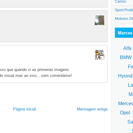
Carros
Sport Protó
Motores 2
Marcas
Alfa
BM
Fe
esso que quando vi as primeiras imagens
Hyund
do visual mas ao vivo....sem comentários!
La
Ma
Merce
Página inicial
Mensagem antiga
Opel
Sa
S