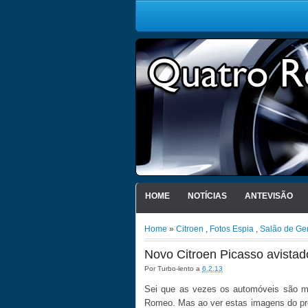
HOME
NOTÍCIAS
ANTEVISÃO
Home
»
Citroen
,
Fotos Espia
,
Salão de Ge
Novo Citroen Picasso avistad
Por
Turbo-lento
a
6.2.13
Sei que as vezes os automóveis são mai
Romeo. Mas ao ver estas imagens do pró