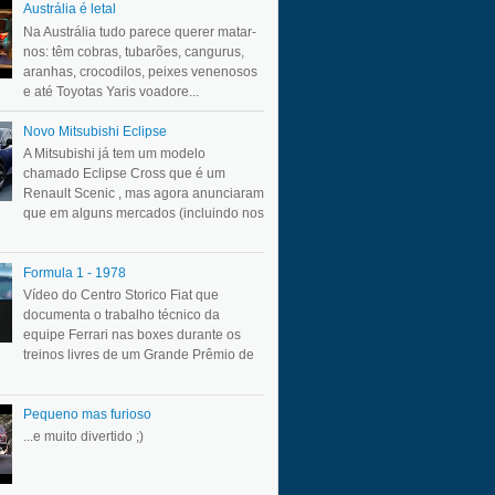
Austrália é letal
Na Austrália tudo parece querer matar-
nos: têm cobras, tubarões, cangurus,
aranhas, crocodilos, peixes venenosos
e até Toyotas Yaris voadore...
Novo Mitsubishi Eclipse
A Mitsubishi já tem um modelo
chamado Eclipse Cross que é um
Renault Scenic , mas agora anunciaram
que em alguns mercados (incluindo nos
Formula 1 - 1978
Vídeo do Centro Storico Fiat que
documenta o trabalho técnico da
equipe Ferrari nas boxes durante os
treinos livres de um Grande Prêmio de
Pequeno mas furioso
...e muito divertido ;)