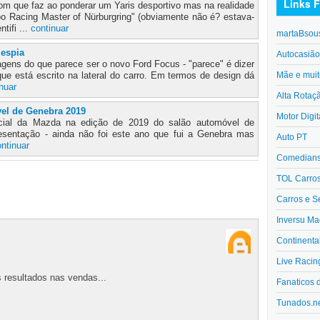
Links F
m que faz ao ponderar um Yaris desportivo mas na realidade
oo Racing Master of Nürburgring" (obviamente não é? estava-
tifi ...
continuar
martaBsou
 espia
Autocasiã
agens do que parece ser o novo Ford Focus - "parece" é dizer
Mãe e muit
ue está escrito na lateral do carro. Em termos de design dá
nuar
Alta Rotaç
el de Genebra 2019
Motor Digit
icial da Mazda na edição de 2019 do salão automóvel de
esentação - ainda não foi este ano que fui a Genebra mas
Auto PT
ntinuar
Comedians 
TOL Carro
Carros e S
Inversu Ma
Continenta
Live Racin
resultados nas vendas...
Fanaticos 
Tunados.n