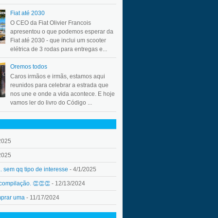
Fiat até 2030
O CEO da Fiat Olivier Francois
apresentou o que podemos esperar da
Fiat até 2030 - que inclui um scooter
elétrica de 3 rodas para entregas e...
Oremos todos
Caros irmãos e irmãs, estamos aqui
reunidos para celebrar a estrada que
nos une e onde a vida acontece. E hoje
vamos ler do livro do Código ...
2025
2025
.. sem qq tipo de interesse
- 4/1/2025
 compilação. 👏👏👏
- 12/13/2024
mprar uma
- 11/17/2024