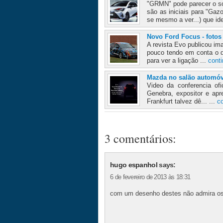
"GRMN" pode parecer o so
são as iniciais para "Gaz
se mesmo a ver...) que iden
Novo Ford Focus - fotos
A revista Evo publicou im
pouco tendo em conta o q
para ver a ligação ...
conti
Mazda no salão automóv
Video da conferencia of
Genebra, expositor e apr
Frankfurt talvez dê... ...
co
3 comentários:
hugo espanhol
says:
6 de fevereiro de 2013 às 18:31
com um desenho destes não admira os 