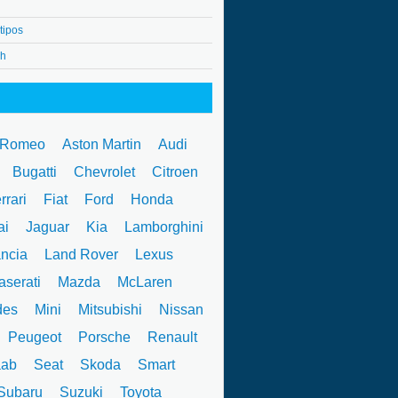
tipos
4h
 Romeo
Aston Martin
Audi
W
Bugatti
Chevrolet
Citroen
rrari
Fiat
Ford
Honda
ai
Jaguar
Kia
Lamborghini
ncia
Land Rover
Lexus
serati
Mazda
McLaren
des
Mini
Mitsubishi
Nissan
Peugeot
Porsche
Renault
ab
Seat
Skoda
Smart
ubaru
Suzuki
Toyota