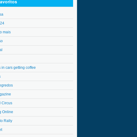
avoritos
sa
o24
o mais
ão
al
in cars getting coffee
s
egredos
gazine
l Circus
g Online
do Rally
et