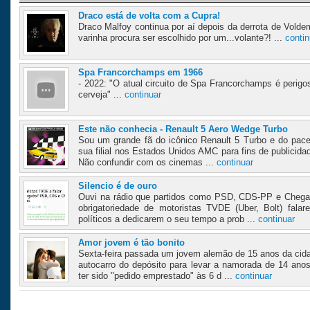
Draco está de volta com a Cupra!
Draco Malfoy continua por aí depois da derrota de Volde
varinha procura ser escolhido por um...volante?! ...
contin
Spa Francorchamps em 1966
- 2022: "O atual circuito de Spa Francorchamps é perigo
cerveja" ...
continuar
Este não conhecia - Renault 5 Aero Wedge Turbo
Sou um grande fã do icônico Renault 5 Turbo e do pace
sua filial nos Estados Unidos AMC para fins de publicida
Não confundir com os cinemas ...
continuar
Silencio é de ouro
Ouvi na rádio que partidos como PSD, CDS-PP e Chega
obrigatoriedade de motoristas TVDE (Uber, Bolt) fal
políticos a dedicarem o seu tempo a prob ...
continuar
Amor jovem é tão bonito
Sexta-feira passada um jovem alemão de 15 anos da ci
autocarro do depósito para levar a namorada de 14 ano
ter sido "pedido emprestado" às 6 d ...
continuar