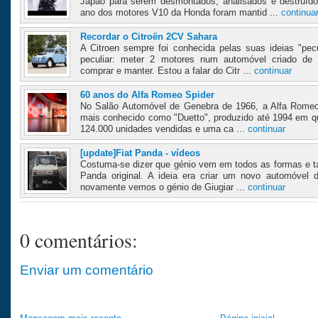
Japão para serem desmontados, analisados e destruíd
ano dos motores V10 da Honda foram mantid ...
continua
Recordar o Citroën 2CV Sahara
A Citroen sempre foi conhecida pelas suas ideias "pec
peculiar: meter 2 motores num automóvel criado de 
comprar e manter. Estou a falar do Citr ...
continuar
60 anos do Alfa Romeo Spider
No Salão Automóvel de Genebra de 1966, a Alfa Romeo
mais conhecido como "Duetto", produzido até 1994 em qua
124.000 unidades vendidas e uma ca ...
continuar
[update]Fiat Panda - vídeos
Costuma-se dizer que génio vem em todos as formas e t
Panda original. A ideia era criar um novo automóvel 
novamente vemos o génio de Giugiar ...
continuar
0 comentários:
Enviar um comentário