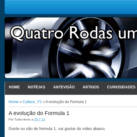
HOME
NOTÍCIAS
ANTEVISÃO
ARTIGOS
CURIOSIDADES
Home
»
Cultura
,
F1
» A evolução do Formula 1
A evolução do Formula 1
Por
Turbo-lento
a
23.7.12
Goste ou não de formula 1, vai gostar do video abaixo.