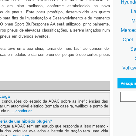
Hyund
ia em piso molhado, conforme estabelecido na nova
La
tas de pneus. Este pneu protótipo, desenvolvido em quatro
o para fins de Investigação e Desenvolvimento e de momento
Ma
 O pneu Sport BluResponse AA será utilizado, principalmente,
Merce
ros pneus de elevadas classificações, a serem lançados num
 pneus em diversos eventos.
Opel
eia teve uma boa ideia, tornando mais fácil ao consumidor
Sa
rcas e modelos e daí compreender porque é que certos pneus
S
Volks
Pesqui
carga
s conclusões do estudo da ADAC sobre as ineficiências das
gar um automóvel elétrico (tomada caseira, wallbox e ponto de
udo n ...
continuar
eria de um híbrido plug-in?
porque a ADAC tem um estudo que responde a isso mesmo -
oria dos veículos avaliados a bateria de tração terá uma vida
 do v ...
continuar