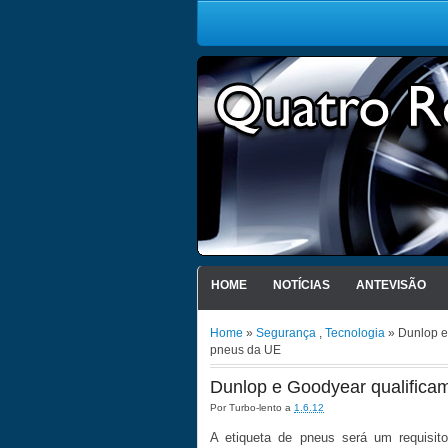
HOME
NOTÍCIAS
ANTEVISÃO
Home
»
Segurança
,
Tecnologia
» Dunlop e
pneus da UE
Dunlop e Goodyear qualificam
pneus da UE
Por
Turbo-lento
a
1.6.12
A etiqueta de pneus será um requisit