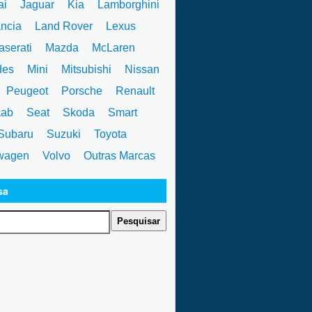
ai
Jaguar
Kia
Lamborghini
ncia
Land Rover
Lexus
serati
Mazda
McLaren
des
Mini
Mitsubishi
Nissan
Peugeot
Porsche
Renault
ab
Seat
Skoda
Smart
ubaru
Suzuki
Toyota
wagen
Volvo
Outras Marcas
sa