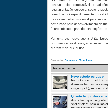
consumo de combustível e aderênc
regulamentação europeia sobre etique
tamanhos, foi especificamente concebid
não se encontra disponível para venda.
como base para desenvolvimento de futu
futuro próximo e para demonstrações de
Por uma vez, creio que a União Europ
compreender as diferenças entre as ma
custam mais que outros.
Categorias:
Segurança
,
Tecnologia
Relacionados
Novo estudo perdas em 
Recentemente partilhei a
diferente formas de carre
carga rápido), mas um est
Quanto tempo dura a bat
Ainda bem que pergunta 
spoiler alert: para a mai
útil equivalente à vida útil