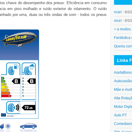
érios chave do desempenho dos pneus: Eficiência em consumo
ia em piso molhado e ruído exterior do rolamento. O ruído
ncie!
- 9/3/
anhado por uma, duas ou três ondas de som - todos os pneus
nice!
- 9/3/
= a muitos.
Fantástica
Queria co
Links F
martaBsou
Autocasiã
Mãe e muit
Alta Rotaç
Motor Digit
Auto PT
Comedians 