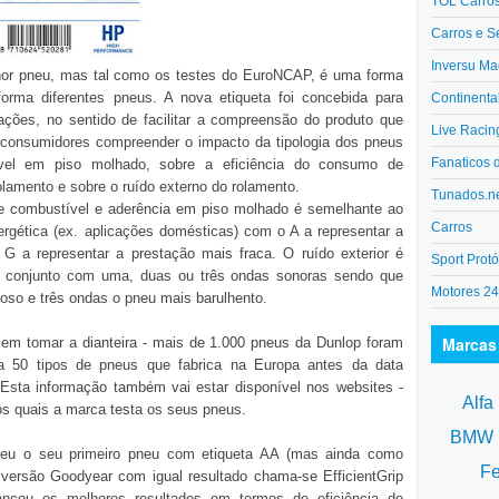
TOL Carro
Carros e S
Inversu Ma
hor pneu, mas tal como os testes do EuroNCAP, é uma forma
ma diferentes pneus. A nova etiqueta foi concebida para
Continenta
ções, no sentido de facilitar a compreensão do produto que
Live Racin
os consumidores compreender o impacto da tipologia dos pneus
Fanaticos 
vel em piso molhado, sobre a eficiência do consumo de
olamento e sobre o ruído externo do rolamento.
Tunados.n
e combustível e aderência em piso molhado é semelhante ao
Carros
nergética (ex. aplicações domésticas) com o A a representar a
G a representar a prestação mais fraca. O ruído exterior é
Sport Protó
 conjunto com uma, duas ou três ondas sonoras sendo que
Motores 2
oso e três ondas o pneu mais barulhento.
Marcas
em tomar a dianteira - mais de 1.000 pneus da Dunlop foram
ia 50 tipos de pneus que fabrica na Europa antes da data
Esta informação também vai estar disponível nos websites -
Alfa
os quais a marca testa os seus pneus.
BM
veu o seu primeiro pneu com etiqueta AA (mas ainda como
Fe
 versão Goodyear com igual resultado chama-se EfficientGrip
ançou os melhores resultados em termos de eficiência de