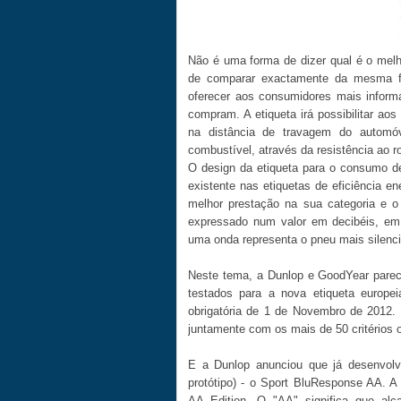
Não é uma forma de dizer qual é o mel
de comparar exactamente da mesma for
oferecer aos consumidores mais informa
compram. A etiqueta irá possibilitar a
na distância de travagem do automó
combustível, através da resistência ao r
O design da etiqueta para o consumo d
existente nas etiquetas de eficiência e
melhor prestação na sua categoria e o 
expressado num valor em decibéis, em
uma onda representa o pneu mais silenci
Neste tema, a Dunlop e GoodYear parec
testados para a nova etiqueta europe
obrigatória de 1 de Novembro de 2012. 
juntamente com os mais de 50 critérios 
E a Dunlop anunciou que já desenvol
protótipo) - o Sport BluResponse AA. A
AA Edition. O "AA" significa que alc