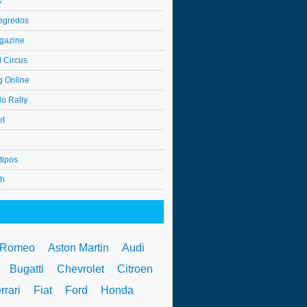
s
egredos
gazine
l Circus
g Online
do Rally
et
tipos
4h
 Romeo
Aston Martin
Audi
W
Bugatti
Chevrolet
Citroen
rrari
Fiat
Ford
Honda