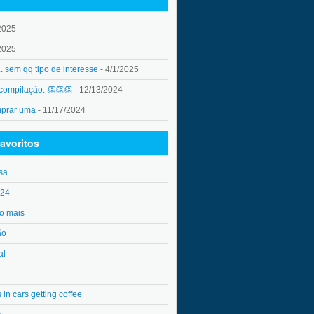
2025
2025
.. sem qq tipo de interesse
- 4/1/2025
 compilação. 👏👏👏
- 12/13/2024
mprar uma
- 11/17/2024
avoritos
sa
o24
o mais
ão
al
in cars getting coffee