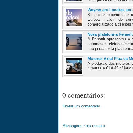
Waymo em Londres em 
Se quiser experimentar 
Europa - além do ser
comercializado a clientes
Nova plataforma Renaul
A Renault apresentou a 
automóveis elétricos/ele
Lab já usa esta plataform
Motores Axial Flux da M
A produção dos motores 
4 portas e CLA 45 4Matic+
0 comentários:
Enviar um comentário
Mensagem mais recente