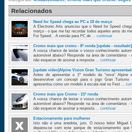
Relacionados
Need for Speed chega ao PC a 18 de março
A Electronic Arts anunciou que o Need for Speed chega
março - o que me faz recordar todos aqueles anos do m
For Speed... A versão para PC de ...
continuar
Cromo mais que cromo - 8ª ronda [update - resultado]
A vossa chance de testar o vosso conhecimento automóv
automóvel abaixo? Responde na área de comentários - 
não esquecer de assinar a resposta ...
continuar
[update video]Alpine Vision Gran Turismo apresentad
Antes de apresentar o 1º modelo da "nova" Alpine 
desenvolver um concept para o jogo Gran Turismo 
apresentou como um modelo à escala real no Fest ...
con
Cromo mais que Cromo - 21ª ronda
A vossa chance de testar o vosso conhecimento automóv
automóvel abaixo? Responde na área de comentários - 
não esquecer de assinar a resposta ...
continuar
Estacionamento para mulheres
Isto não é uma anedota, juro. O nosso leitor Miguel
deparou-se com este parque de estacionamento que t