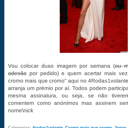
Vou colocar duas imagem por semana (
ou m
adesão
por pedido) e quem acertar mais vez
cromo mais que cromo" aqui no 4Rodas1volante
arranja um prémio por aí. Todos podem partici
mesma assinatura, ou seja, se não tivere
comentem como anónimos mas assinem se
nome\nick
Categorias:
4rodas1volante
,
Cromo mais que cromo
,
Jogos