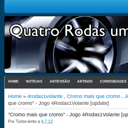
HOME
NOTÍCIAS
ANTEVISÃO
ARTIGOS
CURIOSIDADES
Home
»
4rodas1volante
,
Cromo mais que cromo
,
J
que cromo" - Jogo 4Rodas1Volante [update]
"Cromo mais que cromo" - Jogo 4Rodas1Volante [up
Por
Turbo-lento
a
4.7.12