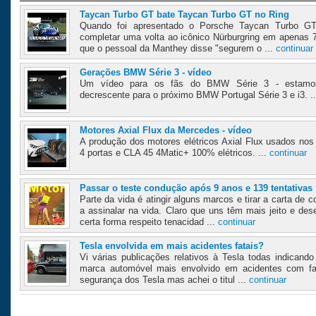
Taycan Turbo GT bate Taycan Turbo GT no Ring
Quando foi apresentado o Porsche Taycan Turbo GT
completar uma volta ao icônico Nürburgring em apenas 
que o pessoal da Manthey disse "segurem o ...
continuar
Gerações BMW Série 3 - vídeo
Um vídeo para os fãs do BMW Série 3 - estamo
decrescente para o próximo BMW Portugal Série 3 e i3. .
Motores Axial Flux da Mercedes - vídeo
A produção dos motores elétricos Axial Flux usados 
4 portas e CLA 45 4Matic+ 100% elétricos. ...
continuar
Passar o teste condução após 9 anos e 139 tentativas
Parte da vida é atingir alguns marcos e tirar a carta d
a assinalar na vida. Claro que uns têm mais jeito e d
certa forma respeito tenacidad ...
continuar
Tesla envolvida em mais acidentes fatais?
Vi várias publicações relativos à Tesla todas indican
marca automóvel mais envolvido em acidentes com fat
segurança dos Tesla mas achei o titul ...
continuar