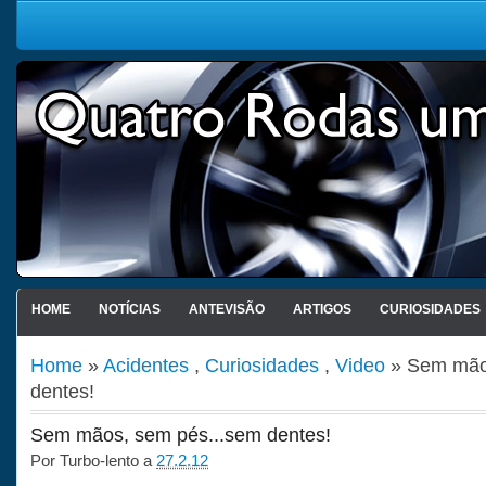
HOME
NOTÍCIAS
ANTEVISÃO
ARTIGOS
CURIOSIDADES
Home
»
Acidentes
,
Curiosidades
,
Video
» Sem mão
dentes!
Sem mãos, sem pés...sem dentes!
Por
Turbo-lento
a
27.2.12