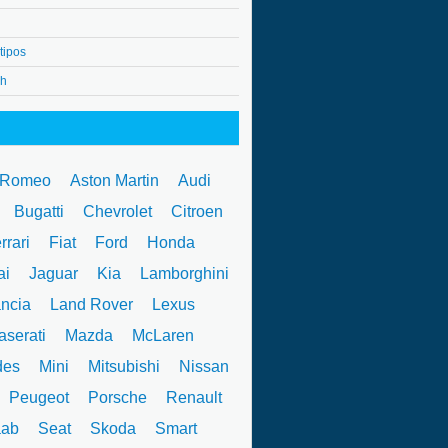
tipos
4h
 Romeo
Aston Martin
Audi
W
Bugatti
Chevrolet
Citroen
rrari
Fiat
Ford
Honda
ai
Jaguar
Kia
Lamborghini
ncia
Land Rover
Lexus
serati
Mazda
McLaren
des
Mini
Mitsubishi
Nissan
Peugeot
Porsche
Renault
ab
Seat
Skoda
Smart