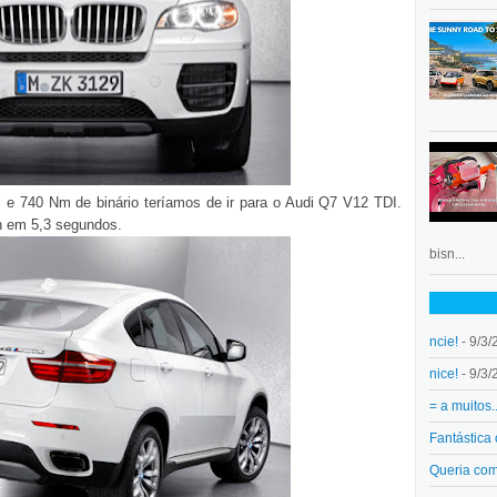
s e 740 Nm de binário teríamos de ir para o Audi Q7 V12 TDI.
h em 5,3 segundos.
bisn...
ncie!
- 9/3/
nice!
- 9/3/
= a muitos.
Fantástica
Queria co