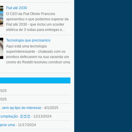
Fiat até 2030
O CEO da Fiat Olivier Francois
apresentou o que podemos esperar da
Fiat até 2030 - que inclui um scooter
elétrica de 3 rodas para entregas e...
Tecnologia que precisamos
Aqui está uma tecnologia
superinteressante - chateado com os
pombos defecarem na sua varanda um
cromo do Reddit resolveu construir uma
2025
2025
.. sem qq tipo de interesse
- 4/1/2025
 compilação. 👏👏👏
- 12/13/2024
mprar uma
- 11/17/2024