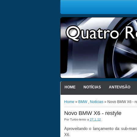
HOME
NOTÍCIAS
ANTEVISÃO
Home
»
BMW
,
Notícias
» Novo BMW X6 - re
Novo BMW X6 - restyle
Por
Turbo-lento
a
27.1.12
Aproveitando o lançamento da sub-mar
X6.