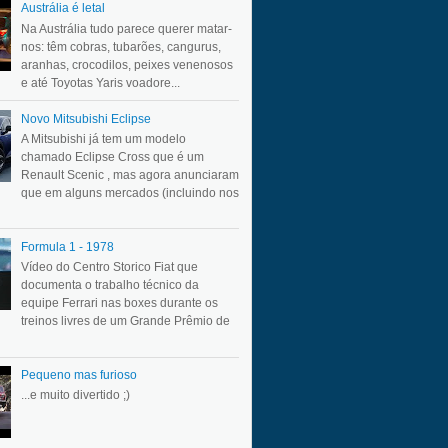
Austrália é letal
Na Austrália tudo parece querer matar-
nos: têm cobras, tubarões, cangurus,
aranhas, crocodilos, peixes venenosos
e até Toyotas Yaris voadore...
Novo Mitsubishi Eclipse
A Mitsubishi já tem um modelo
chamado Eclipse Cross que é um
Renault Scenic , mas agora anunciaram
que em alguns mercados (incluindo nos
Formula 1 - 1978
Vídeo do Centro Storico Fiat que
documenta o trabalho técnico da
equipe Ferrari nas boxes durante os
treinos livres de um Grande Prêmio de
Pequeno mas furioso
...e muito divertido ;)