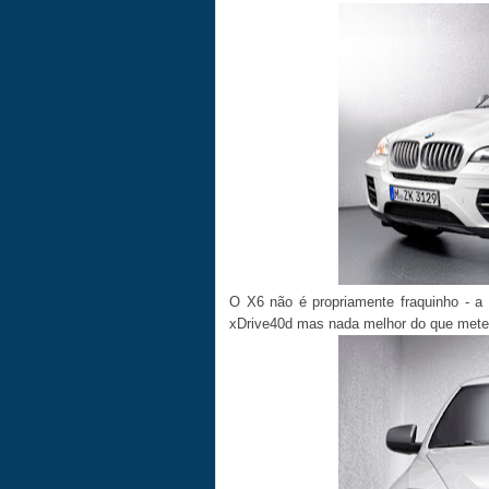
O X6 não é propriamente fraquinho - a
xDrive40d mas nada melhor do que meter 