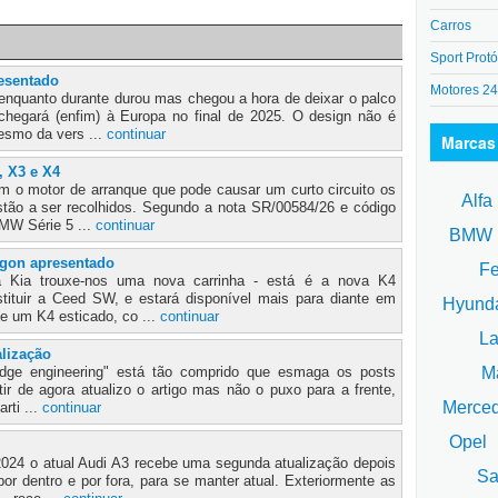
Carros
Sport Protó
esentado
Motores 2
enquanto durante durou mas chegou a hora de deixar o palco
hegará (enfim) à Europa no final de 2025. O design não é
esmo da vers ...
continuar
Marcas
, X3 e X4
 o motor de arranque que pode causar um curto circuito os
Alfa
ão a ser recolhidos. Segundo a nota SR/00584/26 e código
MW Série 5 ...
continuar
BM
agon apresentado
Fe
ia trouxe-nos uma nova carrinha - está é a nova K4
tituir a Ceed SW, e estará disponível mais para diante em
Hyund
e um K4 esticado, co ...
continuar
La
alização
Ma
Badge engineering" está tão comprido que esmaga os posts
rtir de agora atualizo o artigo mas não o puxo para a frente,
Merce
arti ...
continuar
Opel
024 o atual Audi A3 recebe uma segunda atualização depois
Sa
r dentro e por fora, para se manter atual. Exteriormente as