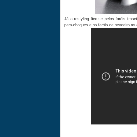
Já o restyling fica-se pelos faróis tra
para-choques e os faróis de nevoeiro mu