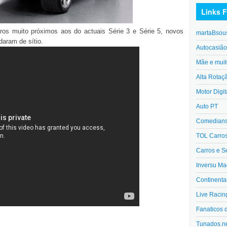
Links F
seiros muito próximos aos do actuais Série 3 e Série 5, novos
martaBsou
daram de sítio.
Autocasiã
Mãe e muit
Alta Rotaç
Motor Digit
Auto PT
Comedians 
TOL Carro
Carros e S
Inversu Ma
Continenta
Live Racin
Fanaticos 
Tunados.n