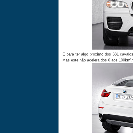
E para ter algo proximo dos 381 cavalo
Mas este não acelera dos 0 aos 100km\