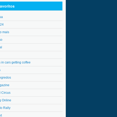
avoritos
sa
o24
o mais
ão
al
in cars getting coffee
s
egredos
gazine
l Circus
g Online
do Rally
et