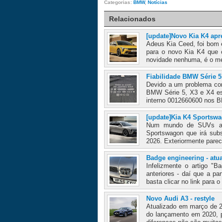
Categorias:
BMW
,
Notícias
Relacionados
[update]Novo Kia K4 apr
Adeus Kia Ceed, foi bom 
para o novo Kia K4 que c
novidade nenhuma, é o m
Fiabilidade BMW Série 5
Devido a um problema com
BMW Série 5, X3 e X4 est
interno 0012660600 nos B
[update]Kia K4 Sportsw
Num mundo de SUVs a K
Sportswagon que irá subs
2026. Exteriormente parec
Badge engineering - atu
Infelizmente o artigo "
anteriores - daí que a pa
basta clicar no link para o 
Novo Audi A3 - restyle
Atualizado em março de 2
do lançamento em 2020, po