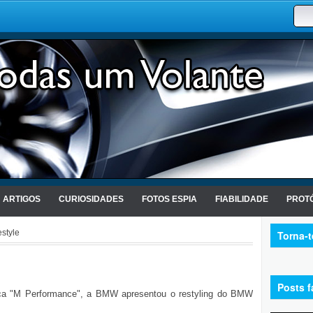
ARTIGOS
CURIOSIDADES
FOTOS ESPIA
FIABILIDADE
PROTÓ
style
Torna-
Posts f
ca "M Performance", a BMW apresentou o restyling do BMW