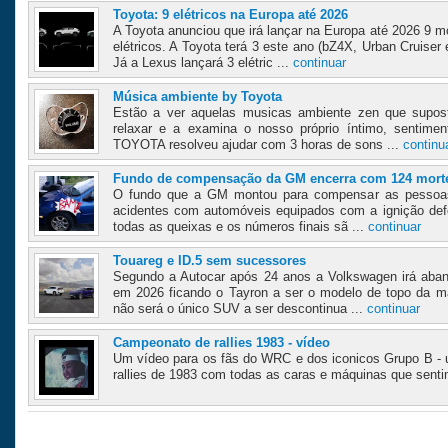
Toyota: 9 elétricos na Europa até 2026
A Toyota anunciou que irá lançar na Europa até 2026 9 
elétricos. A Toyota terá 3 este ano (bZ4X, Urban Cruise
Já a Lexus lançará 3 elétric ...
continuar
Música ambiente by Toyota
Estão a ver aquelas musicas ambiente zen que supos
relaxar e a examina o nosso próprio íntimo, sentime
TOYOTA resolveu ajudar com 3 horas de sons ...
continu
Fundo de compensação da GM encerra com 124 mort
O fundo que a GM montou para compensar as pessoas 
acidentes com automóveis equipados com a ignição defe
todas as queixas e os números finais sã ...
continuar
Touareg e ID.5 sem sucessores
Segundo a Autocar após 24 anos a Volkswagen irá aba
em 2026 ficando o Tayron a ser o modelo de topo da m
não será o único SUV a ser descontinua ...
continuar
Campeonato de rallies 1983 - vídeo
Um vídeo para os fãs do WRC e dos iconicos Grupo B 
rallies de 1983 com todas as caras e máquinas que sent