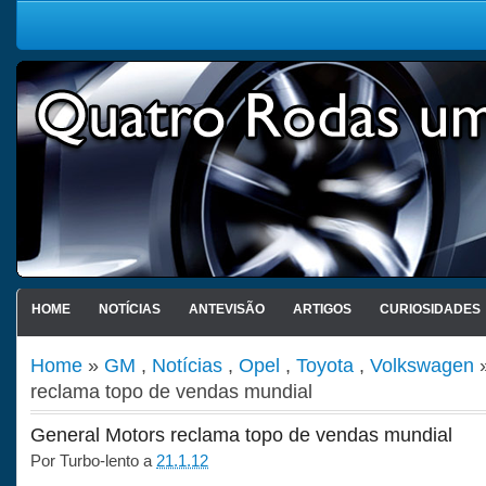
HOME
NOTÍCIAS
ANTEVISÃO
ARTIGOS
CURIOSIDADES
Home
»
GM
,
Notícias
,
Opel
,
Toyota
,
Volkswagen
»
reclama topo de vendas mundial
General Motors reclama topo de vendas mundial
Por
Turbo-lento
a
21.1.12