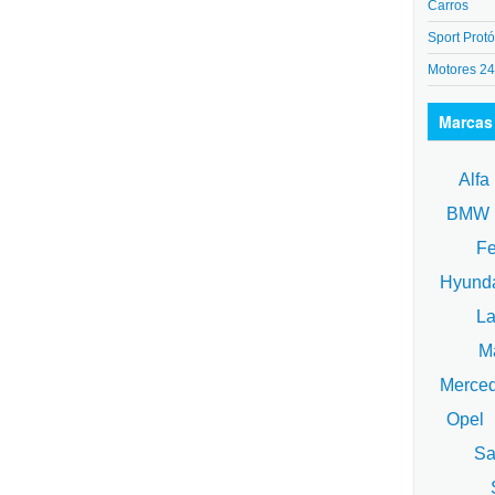
Carros
Sport Protó
Motores 2
Marcas
Alfa
BM
Fe
Hyund
La
Ma
Merce
Opel
Sa
S