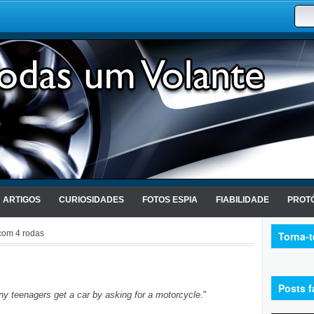
ARTIGOS
CURIOSIDADES
FOTOS ESPIA
FIABILIDADE
PROTÓ
com 4 rodas
Torna-
Posts f
 teenagers get a car by asking for a motorcycle
."