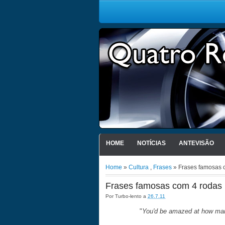
HOME
NOTÍCIAS
ANTEVISÃO
Home
»
Cultura
,
Frases
» Frases famosas 
Frases famosas com 4 rodas
Por
Turbo-lento
a
26.7.11
"
You'd be amazed at how many