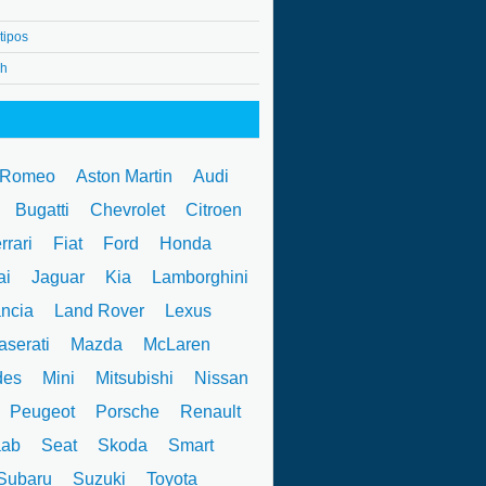
tipos
4h
 Romeo
Aston Martin
Audi
W
Bugatti
Chevrolet
Citroen
rrari
Fiat
Ford
Honda
ai
Jaguar
Kia
Lamborghini
ncia
Land Rover
Lexus
serati
Mazda
McLaren
des
Mini
Mitsubishi
Nissan
Peugeot
Porsche
Renault
ab
Seat
Skoda
Smart
ubaru
Suzuki
Toyota