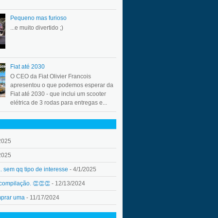
Pequeno mas furioso
...e muito divertido ;)
Fiat até 2030
O CEO da Fiat Olivier Francois
apresentou o que podemos esperar da
Fiat até 2030 - que inclui um scooter
elétrica de 3 rodas para entregas e...
2025
2025
.. sem qq tipo de interesse
- 4/1/2025
 compilação. 👏👏👏
- 12/13/2024
mprar uma
- 11/17/2024