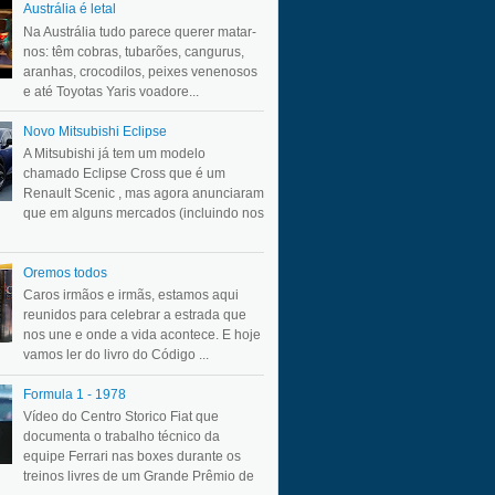
Austrália é letal
Na Austrália tudo parece querer matar-
nos: têm cobras, tubarões, cangurus,
aranhas, crocodilos, peixes venenosos
e até Toyotas Yaris voadore...
Novo Mitsubishi Eclipse
A Mitsubishi já tem um modelo
chamado Eclipse Cross que é um
Renault Scenic , mas agora anunciaram
que em alguns mercados (incluindo nos
Oremos todos
Caros irmãos e irmãs, estamos aqui
reunidos para celebrar a estrada que
nos une e onde a vida acontece. E hoje
vamos ler do livro do Código ...
Formula 1 - 1978
Vídeo do Centro Storico Fiat que
documenta o trabalho técnico da
equipe Ferrari nas boxes durante os
treinos livres de um Grande Prêmio de