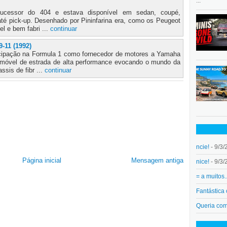
...
ucessor do 404 e estava disponível em sedan, coupé,
até pick-up. Desenhado por Pininfarina era, como os Peugeot
el e bem fabri ...
continuar
-11 (1992)
cipação na Formula 1 como fornecedor de motores a Yamaha
omóvel de estrada de alta performance evocando o mundo da
sis de fibr ...
continuar
ncie!
- 9/3/
Página inicial
Mensagem antiga
nice!
- 9/3/
= a muitos.
Fantástica
Queria co