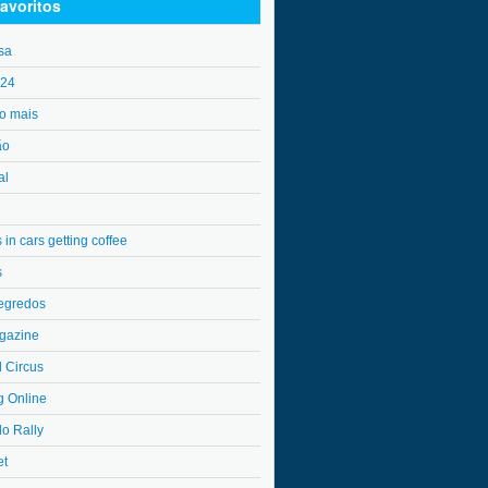
avoritos
sa
o24
o mais
ão
al
in cars getting coffee
s
egredos
gazine
l Circus
g Online
do Rally
et