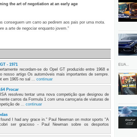
ing the art of negotiation at an early age
ns conseguem um carro ao pedirem aos pais por uma mota.
re a arte de negociar enquanto jovem."
 GT - 1971
EUA...
ertamente recordam-se do Opel GT produzido entre 1968 e
o nosso artigo Os automóveis mais importantes de sempre.
 em 1965 no sal ...
continuar
164 Procar
FISA resolveu tentar uma nova competição que designou de
mente carros da Formula 1 com uma carroçaria de viaturas de
petição de ...
continuar
odas
ver found I had any grace in." Paul Newman on motor sports "A
scobri ser gracioso - Paul Newman sobre os desportos