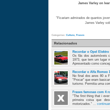
James Varley on learn
"Ficariam admirados de quantos jove
James Varley sob
Categorias:
Cultura
,
Frases
Relacionados
Recordar o Opel Elektro
Os fãs dos automóveis c
1973, que tem um lugar n
Apresentado como concept
Recordar o Alfa Romeo 
No final dos anos 80 a 
"Procar" que eram basica
turismo. Permitia uma com
Frases famosas com 4 r
"The first thing that i e
primeira coisa que de
motorizados." ...
continuar