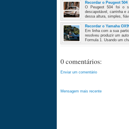
Recordar o Peugeot 504
O Peugeot 504 foi o s
descapotável, carrinha e 
dessa altura, simples, fiáv
Recordar o Yamaha OX99
Em linha com a sua parti
resolveu produzir um aut
Formula 1. Usando um chas
0 comentários:
Enviar um comentário
Mensagem mais recente