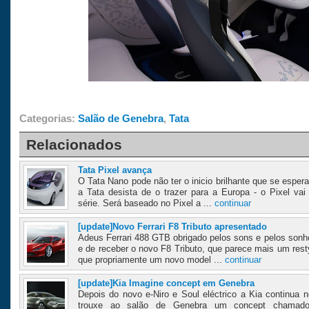
Categorias:
Salão de Genebra
,
Tata
Relacionados
Tata Pixel avança
O Tata Nano pode não ter o inicio brilhante que se esper
a Tata desista de o trazer para a Europa - o Pixel va
série. Será baseado no Pixel a ...
continuar
[update]Novo Ferrari F8 Tributo apresentado
Adeus Ferrari 488 GTB obrigado pelos sons e pelos son
e de receber o novo F8 Tributo, que parece mais um rest
que propriamente um novo model ...
continuar
[update]Kia Imagine concept em Genebra
Depois do novo e-Niro e Soul eléctrico a Kia continua n
trouxe ao salão de Genebra um concept chamado