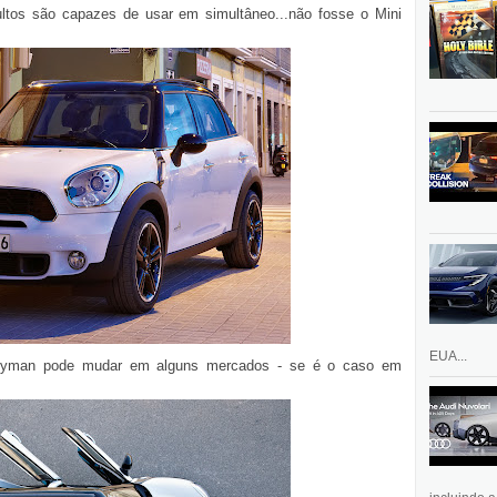
ultos são capazes de usar em simultâneo...não fosse o Mini
EUA...
tryman pode mudar em alguns mercados - se é o caso em