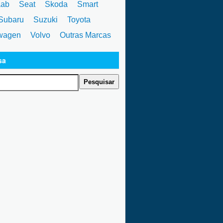
ab
Seat
Skoda
Smart
ubaru
Suzuki
Toyota
wagen
Volvo
Outras Marcas
sa