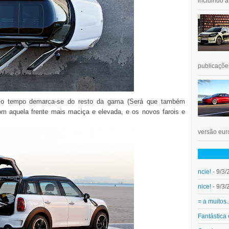
incluindo 
publicações
smo tempo demarca-se do resto da gama (Será que também
com aquela frente mais maciça e elevada, e os novos farois e
versão euro
ncie!
- 9/3/
nice!
- 9/3/
= a muitos.
Fantástica