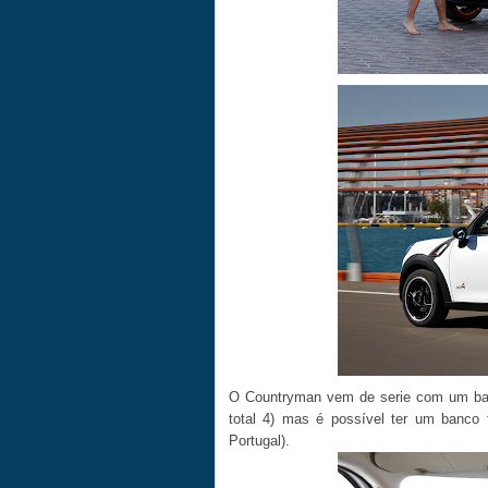
O Countryman vem de serie com um banco
total 4) mas é possível ter um banco 
Portugal).