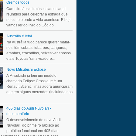
Oremos todos
Caros irmãos e irmãs, estamos aqui
reunidos para celebrar a estrada que
nos une e onde a vida acontece. E hoje
vamos ler do livro do Código ...
Austrália é letal
Na Austrália tudo parece querer matar-
nos: têm cobras, tubarões, cangurus,
aranhas, crocodilos, peixes venenosos
e até Toyotas Yaris voadore...
Novo Mitsubishi Eclipse
A Mitsubishi já tem um modelo
chamado Eclipse Cross que é um
Renault Scenic , mas agora anunciaram
que em alguns mercados (incluindo nos
405 dias do Audi Nuvolari -
documentário
O desenvolvimento do novo Audi
Nuvolari, do primeiro rabisco ao
protótipo funcional em 405 dias