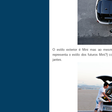
O estilo exterior é Mini mas ao me
representa o estilo dos futuros Mini?) 
jantes.