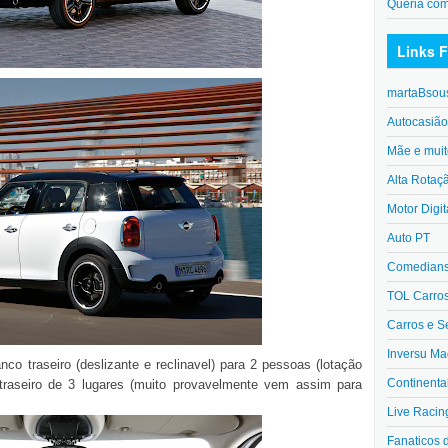
Queria co
Links F
martaBsou
Autocasiã
Mãe e muit
Alta Rotaç
Motor Digit
Auto PT
Comedians 
TOL Carro
Carros e S
Inversu Ma
 traseiro (deslizante e reclinavel) para 2 pessoas (lotação
Continenta
traseiro de 3 lugares (muito provavelmente vem assim para
Live Racin
Fanaticos 