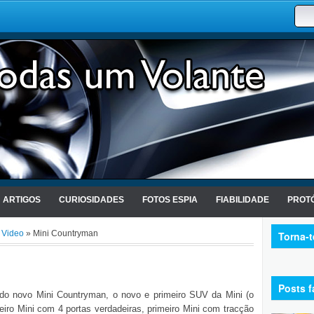
ARTIGOS
CURIOSIDADES
FOTOS ESPIA
FIABILIDADE
PROTÓ
,
Video
» Mini Countryman
Torna-
Posts f
 do novo Mini Countryman, o novo e primeiro SUV da Mini (o
iro Mini com 4 portas verdadeiras, primeiro Mini com tracção