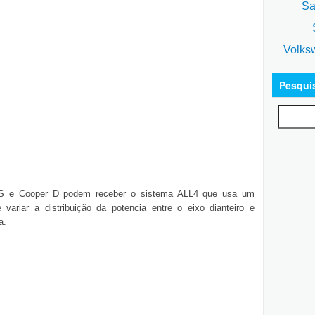
Sa
S
Volks
Pesqui
S e Cooper D podem receber o sistema ALL4 que usa um
te variar a distribuição da potencia entre o eixo dianteiro e
a.