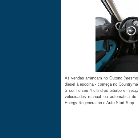
As vendas arrancam no Outono (mesmo a 
diesel à escolha - começa no Countryma
S com o seu 4 cilindros biturbo e injecç
velocidades manual ou automática de
Energy Regeneration e Auto Start Stop.