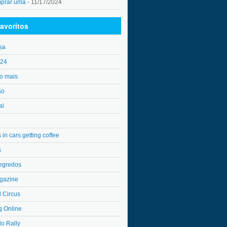
mprar uma
- 11/17/2024
avoritos
sa
o24
o mais
ão
al
in cars getting coffee
s
egredos
gazine
l Circus
g Online
do Rally