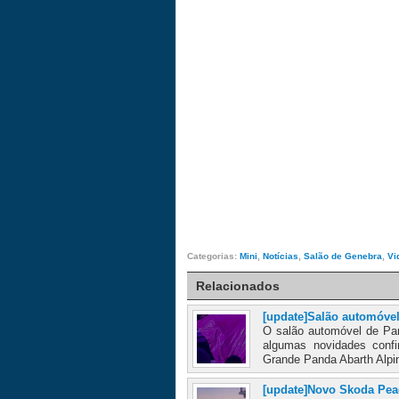
Categorias:
Mini
,
Notícias
,
Salão de Genebra
,
Vi
Relacionados
[update]Salão automóvel
O salão automóvel de Par
algumas novidades confir
Grande Panda Abarth Alpin
[update]Novo Skoda Pea