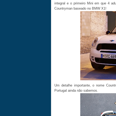
integral e o primeiro Mini em que 4 ad
Countryman baseado no BMW X1!
Um detalhe importante, o nome Coun
Portugal ainda não sabemos.