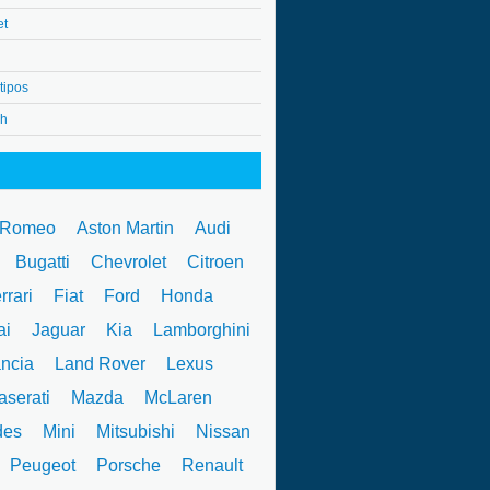
et
tipos
4h
 Romeo
Aston Martin
Audi
W
Bugatti
Chevrolet
Citroen
rrari
Fiat
Ford
Honda
ai
Jaguar
Kia
Lamborghini
ncia
Land Rover
Lexus
serati
Mazda
McLaren
des
Mini
Mitsubishi
Nissan
Peugeot
Porsche
Renault