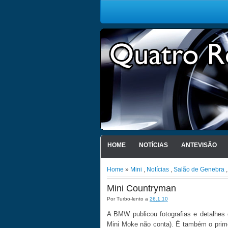
HOME
NOTÍCIAS
ANTEVISÃO
Home
»
Mini
,
Notícias
,
Salão de Genebra
Mini Countryman
Por
Turbo-lento
a
26.1.10
A BMW publicou fotografias e detalhes
Mini Moke não conta). É também o prime