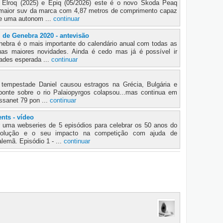
 Elroq (2025) e Epiq (05/2026) este é o novo Skoda Peaq
o maior suv da marca com 4,87 metros de comprimento capaz
 e uma autonom ...
continuar
 de Genebra 2020 - antevisão
ebra é o mais importante do calendário anual com todas as
as maiores novidades. Ainda é cedo mas já é possível ir
ades esperada ...
continuar
empestade Daniel causou estragos na Grécia, Bulgária e
onte sobre o rio Palaiopyrgos colapsou...mas continua em
ssanet 79 pon ...
continuar
ts - vídeo
r uma webseries de 5 episódios para celebrar os 50 anos do
olução e o seu impacto na competição com ajuda de
lemã. Episódio 1 - ...
continuar