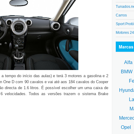
Tunados.n
Carros
Sport Protó
Motores 2
Marcas
Alfa
BM
tempo do início das aulas) e terá 3 motores a gasolina e 2
Fe
n One D com 90 cavalos e vai até aos 184 cavalos do Cooper
ão directa de 1.6 litros. É possível escolher um uma caixa de
Hyund
 6 velocidades. Todos as versões trazem o sistema Brake
La
Ma
Merce
Opel