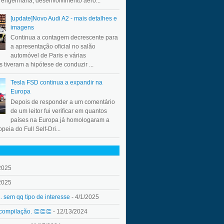
a engenharia, desenvolvimento aero...
[update]Novo Audi A2 - mais detalhes e
imagens
Continua a contagem decrescente para
a apresentação oficial no salão
automóvel de Paris e várias
 tiveram a hipótese de conduzir ...
Tesla FSD continua a expandir na
Europa
Depois de responder a um comentário
de um leitor fui verificar em quantos
países na Europa já homologaram a
peia do Full Self-Dri...
2025
2025
.. sem qq tipo de interesse
- 4/1/2025
 compilação. 👏👏👏
- 12/13/2024