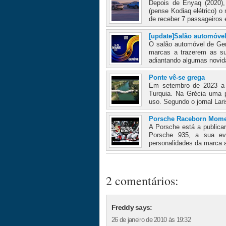
Depois de Enyaq (2020),
(pense Kodiaq elétrico) 
de receber 7 passageiros
[update]Salão automóvel
O salão automóvel de Gen
marcas a trazerem as su
adiantando algumas novid
Ponte vê-se grega
Em setembro de 2023 a t
Turquia. Na Grécia uma p
uso. Segundo o jornal Lari
Porsche Raceborn Momen
A Porsche está a publica
Porsche 935, a sua ev
personalidades da marca a
2 comentários:
Freddy
says:
26 de janeiro de 2010 às 19:32