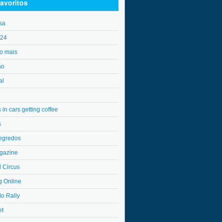
avoritos
sa
o24
o mais
ão
al
in cars getting coffee
s
egredos
gazine
l Circus
g Online
do Rally
et