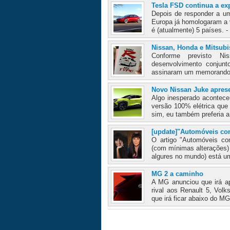
Tesla FSD continua a ex
Depois de responder a um
Europa já homologaram a v
é (atualmente) 5 países. -
Nissan, Honda e Mitsubi
Conforme previsto Ni
desenvolvimento conjun
assinaram um memorando p
Novo Nissan Juke apres
Algo inesperado acontece
versão 100% elétrica que
sim, eu também preferia a 
[update]"Automóveis co
O artigo "Automóveis co
(com mínimas alterações)
algures no mundo) está u
MG 2 a caminho
A MG anunciou que irá a
rival aos Renault 5, Vol
que irá ficar abaixo do MG