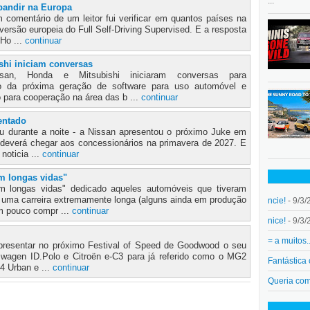
...
pandir na Europa
 comentário de um leitor fui verificar em quantos países na
ersão europeia do Full Self-Driving Supervised. E a resposta
 Ho ...
continuar
shi iniciam conversas
ssan, Honda e Mitsubishi iniciaram conversas para
to da próxima geração de software para uso automóvel e
ara cooperação na área das b ...
continuar
entado
u durante a noite - a Nissan apresentou o próximo Juke em
 deverá chegar aos concessionários na primavera de 2027. E
noticia ...
continuar
m longas vidas"
m longas vidas" dedicado aqueles automóveis que tiveram
 uma carreira extremamente longa (alguns ainda em produção
ncie!
- 9/3/
m pouco compr ...
continuar
nice!
- 9/3/
= a muitos.
presentar no próximo Festival of Speed de Goodwood o seu
kswagen ID.Polo e Citroën e-C3 para já referido como o MG2
Fantástica
4 Urban e ...
continuar
Queria co