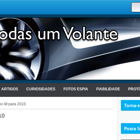
ARTIGOS
CURIOSIDADES
FOTOS ESPIA
FIABILIDADE
PROTÓ
ec-M para 2010
Torna-
10
Posts f