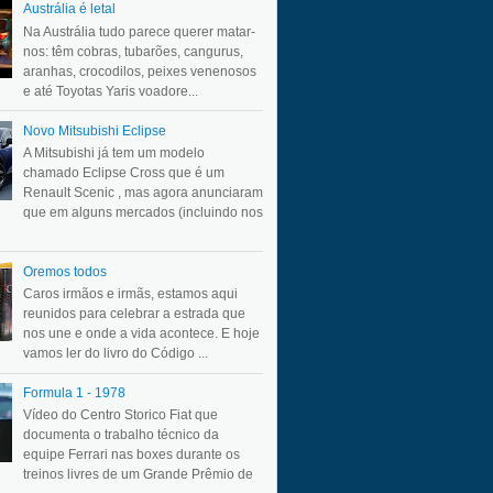
Austrália é letal
Na Austrália tudo parece querer matar-
nos: têm cobras, tubarões, cangurus,
aranhas, crocodilos, peixes venenosos
e até Toyotas Yaris voadore...
Novo Mitsubishi Eclipse
A Mitsubishi já tem um modelo
chamado Eclipse Cross que é um
Renault Scenic , mas agora anunciaram
que em alguns mercados (incluindo nos
Oremos todos
Caros irmãos e irmãs, estamos aqui
reunidos para celebrar a estrada que
nos une e onde a vida acontece. E hoje
vamos ler do livro do Código ...
Formula 1 - 1978
Vídeo do Centro Storico Fiat que
documenta o trabalho técnico da
equipe Ferrari nas boxes durante os
treinos livres de um Grande Prêmio de