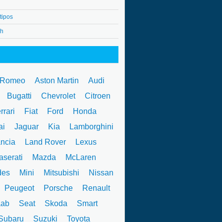
tipos
4h
 Romeo
Aston Martin
Audi
W
Bugatti
Chevrolet
Citroen
rrari
Fiat
Ford
Honda
ai
Jaguar
Kia
Lamborghini
ncia
Land Rover
Lexus
serati
Mazda
McLaren
des
Mini
Mitsubishi
Nissan
Peugeot
Porsche
Renault
ab
Seat
Skoda
Smart
ubaru
Suzuki
Toyota