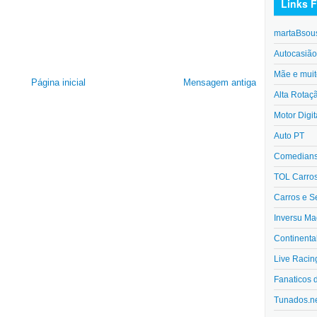
Links F
martaBsou
Autocasiã
Mãe e muit
Página inicial
Mensagem antiga
Alta Rotaç
Motor Digit
Auto PT
Comedians 
TOL Carro
Carros e S
Inversu Ma
Continenta
Live Racin
Fanaticos 
Tunados.n