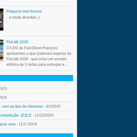
Pequeno mas furioso
...e muito divertido ;)
Fiat até 2030
O CEO da Fiat Olivier Francois
apresentou o que podemos esperar da
Fiat até 2030 - que inclui um scooter
elétrica de 3 rodas para entregas e...
2025
2025
.. sem qq tipo de interesse
- 4/1/2025
 compilação. 👏👏👏
- 12/13/2024
mprar uma
- 11/17/2024