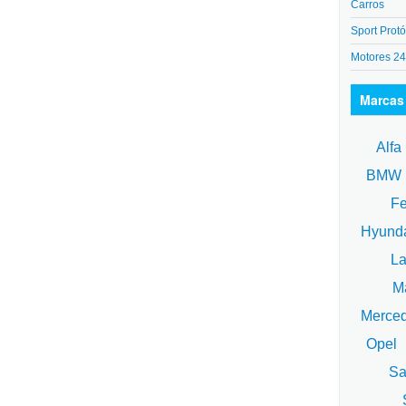
Carros
Sport Protó
Motores 2
Marcas
Alfa
BM
Fe
Hyund
La
Ma
Merce
Opel
Sa
S