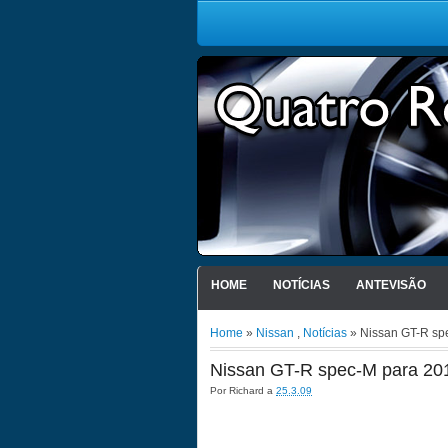
HOME
NOTÍCIAS
ANTEVISÃO
Home
»
Nissan
,
Notícias
» Nissan GT-R sp
Nissan GT-R spec-M para 20
Por
Richard
a
25.3.09