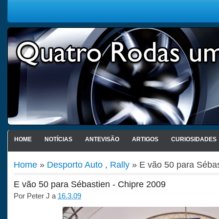
HOME
NOTÍCIAS
ANTEVISÃO
ARTIGOS
CURIOSIDADES
Home
»
Desporto Auto
,
Rally
» E vão 50 para Sébas
E vão 50 para Sébastien - Chipre 2009
Por
Peter J
a
16.3.09