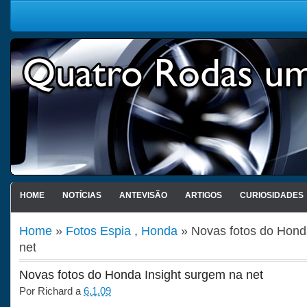
HOME
NOTÍCIAS
ANTEVISÃO
ARTIGOS
CURIOSIDADES
Home
»
Fotos Espia
,
Honda
» Novas fotos do Hond
net
Novas fotos do Honda Insight surgem na net
Por
Richard
a
6.1.09