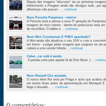
Depois das imagens "obscuras" eis as primeiras imagens 
infelizmente a Peugeot ainda não divulgou tudo...por a
diferenças são poucas - ...
continuar
Novo Porsche Panamera - interior
A Porsche está a ultimar a nova 3ª geração do Panamera e
imagens do novo interior - dentro do porta-luvas está u
de microfibra. O tablier é ...
continuar
Novo Mini Countryman E PHEV apanhado?
A Mini ainda não atualizou o seu SUV e com a concorrênc
em breve - a julgar pelas imagens que surgiram na net p
caberá a uma versão híbrida ...
continuar
Cyber...car está à venda
A prenda certa para aquele fã de Elon Musk ;) ...
continu
Novo Renault Clio avistado
O nosso leitor Rui está por Praga e acho que acabou d
em testes finais antes da apresentação em Munique! E 
bege e dourado... ...
continuar
0 comentários: