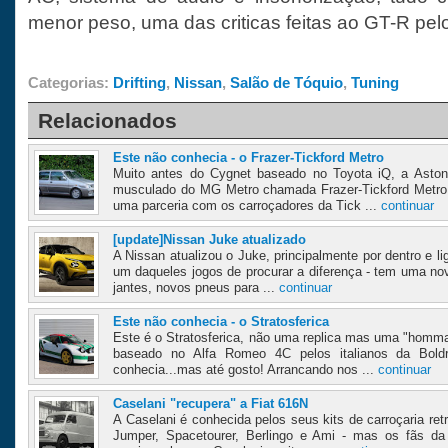
menor peso, uma das criticas feitas ao GT-R pelo 
Categorias:
Drifting
,
Nissan
,
Salão de Tóquio
,
Tuning
Relacionados
Este não conhecia - o Frazer-Tickford Metro
Muito antes do Cygnet baseado no Toyota iQ, a Aston
musculado do MG Metro chamada Frazer-Tickford Metro
uma parceria com os carroçadores da Tick ...
continuar
[update]Nissan Juke atualizado
A Nissan atualizou o Juke, principalmente por dentro e li
um daqueles jogos de procurar a diferença - tem uma nov
jantes, novos pneus para ...
continuar
Este não conhecia - o Stratosferica
Este é o Stratosferica, não uma replica mas uma "homma
baseado no Alfa Romeo 4C pelos italianos da Bold
conhecia...mas até gosto! Arrancando nos ...
continuar
Caselani "recupera" a Fiat 616N
A Caselani é conhecida pelos seus kits de carroçaria re
Jumper, Spacetourer, Berlingo e Ami - mas os fãs d