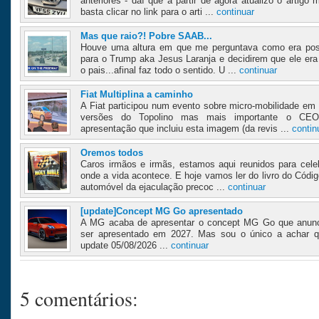
anteriores - daí que a partir de agora atualizo o artigo
basta clicar no link para o arti ...
continuar
Mas que raio?! Pobre SAAB...
Houve uma altura em que me perguntava como era pos
para o Trump aka Jesus Laranja e decidirem que ele era
o pais...afinal faz todo o sentido. U ...
continuar
Fiat Multiplina a caminho
A Fiat participou num evento sobre micro-mobilidade e
versões do Topolino mas mais importante o CEO 
apresentação que incluiu esta imagem (da revis ...
contin
Oremos todos
Caros irmãos e irmãs, estamos aqui reunidos para cele
onde a vida acontece. E hoje vamos ler do livro do Códig
automóvel da ejaculação precoc ...
continuar
[update]Concept MG Go apresentado
A MG acaba de apresentar o concept MG Go que anunc
ser apresentado em 2027. Mas sou o único a achar q
update 05/08/2026 ...
continuar
5 comentários: