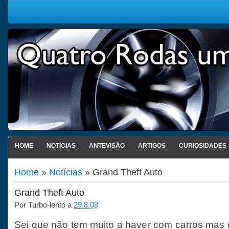
HOME
NOTÍCIAS
ANTEVISÃO
ARTIGOS
CURIOSIDADES
Home
»
Notícias
» Grand Theft Auto
Grand Theft Auto
Por
Turbo-lento
a
29.8.08
Sei que não tem muito a haver com carros mas