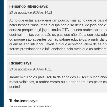
Fernando Ribeiro
says:
29 de agosto de 2008 às 14:21
Acho que estás a exagerar um pouco, mas acho que os pais 
bater nesses filhos, mas a culpa não é só deles, do jogo não é
certeza porque eu já joguei muito GTA e nunca roubei carros 
queimei, muitas vezes são os pais que não dão a correcta ed
ou porque são ausentes ou não sabme educá-los, a partir daí
crianças são influenci´+aveis é o que acontece, além de as cr
serem pressionadas e influenciadas pelo meio que as rodeiam
Richard
says:
29 de agosto de 2008 às 16:18
Também culpo os pais, sou fã da série dos GTAs e nunca ande
matar velhinhas, a roubar carros ou a entrar com eles pelas m
dentro!
Turbo-lento
says:
29 de agosto de 2008 às 16:39