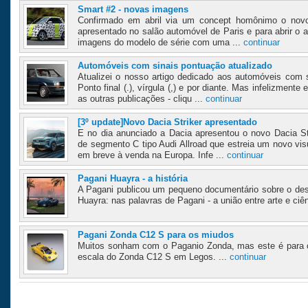
Smart #2 - novas imagens
Confirmado em abril via um concept homônimo o novo
apresentado no salão automóvel de Paris e para abrir o 
imagens do modelo de série com uma ...
continuar
Automóveis com sinais pontuação atualizado
Atualizei o nosso artigo dedicado aos automóveis com
Ponto final (.), vírgula (,) e por diante. Mas infelizmen
as outras publicações - cliqu ...
continuar
[3º update]Novo Dacia Striker apresentado
E no dia anunciado a Dacia apresentou o novo Dacia St
de segmento C tipo Audi Allroad que estreia um novo vi
em breve à venda na Europa. Infe ...
continuar
Pagani Huayra - a história
A Pagani publicou um pequeno documentário sobre o de
Huayra: nas palavras de Pagani - a união entre arte e ciên
Pagani Zonda C12 S para os miudos
Muitos sonham com o Paganio Zonda, mas este é para 
escala do Zonda C12 S em Legos. ...
continuar