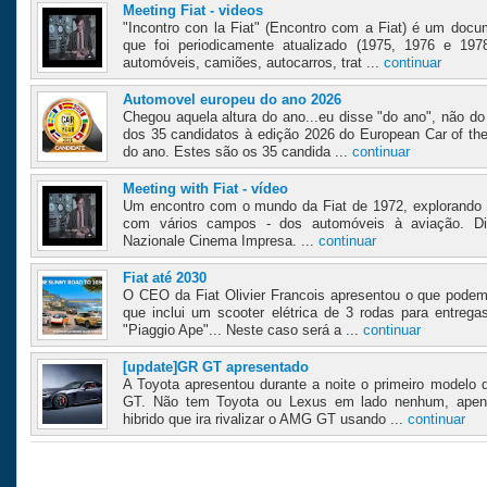
Meeting Fiat - videos
"Incontro con la Fiat" (Encontro com a Fiat) é um docu
que foi periodicamente atualizado (1975, 1976 e 19
automóveis, camiões, autocarros, trat ...
continuar
Automovel europeu do ano 2026
Chegou aquela altura do ano...eu disse "do ano", não do
dos 35 candidatos à edição 2026 do European Car of th
do ano. Estes são os 35 candida ...
continuar
Meeting with Fiat - vídeo
Um encontro com o mundo da Fiat de 1972, explorando a
com vários campos - dos automóveis à aviação. Digi
Nazionale Cinema Impresa. ...
continuar
Fiat até 2030
O CEO da Fiat Olivier Francois apresentou o que podem
que inclui um scooter elétrica de 3 rodas para entreg
"Piaggio Ape"... Neste caso será a ...
continuar
[update]GR GT apresentado
A Toyota apresentou durante a noite o primeiro modelo
GT. Não tem Toyota ou Lexus em lado nenhum, apen
hibrido que ira rivalizar o AMG GT usando ...
continuar