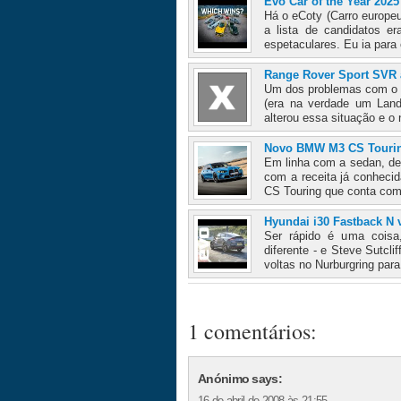
Evo Car of the Year 2025
Há o eCoty (Carro europeu
a lista de candidatos er
espetaculares. Eu ia para 
Range Rover Sport SVR 
Um dos problemas com o a
(era na verdade um Land
alterou essa situação e o 
Novo BMW M3 CS Tourin
Em linha com a sedan, de
com a receita já conheci
CS Touring que conta com
Hyundai i30 Fastback N v
Ser rápido é uma coisa,
diferente - e Steve Sutcl
voltas no Nurburgring para
1 comentários:
Anónimo says:
16 de abril de 2008 às 21:55