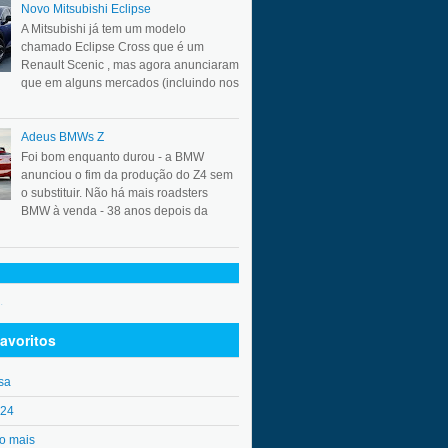
Novo Mitsubishi Eclipse
A Mitsubishi já tem um modelo
chamado Eclipse Cross que é um
Renault Scenic , mas agora anunciaram
que em alguns mercados (incluindo nos
Adeus BMWs Z
Foi bom enquanto durou - a BMW
anunciou o fim da produção do Z4 sem
o substituir. Não há mais roadsters
BMW à venda - 38 anos depois da
.
avoritos
sa
o24
o mais