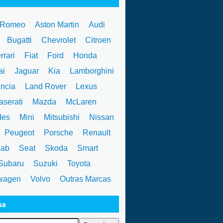
 Romeo
Aston Martin
Audi
W
Bugatti
Chevrolet
Citroen
rrari
Fiat
Ford
Honda
ai
Jaguar
Kia
Lamborghini
ncia
Land Rover
Lexus
serati
Mazda
McLaren
des
Mini
Mitsubishi
Nissan
Peugeot
Porsche
Renault
ab
Seat
Skoda
Smart
ubaru
Suzuki
Toyota
wagen
Volvo
Outras Marcas
sa