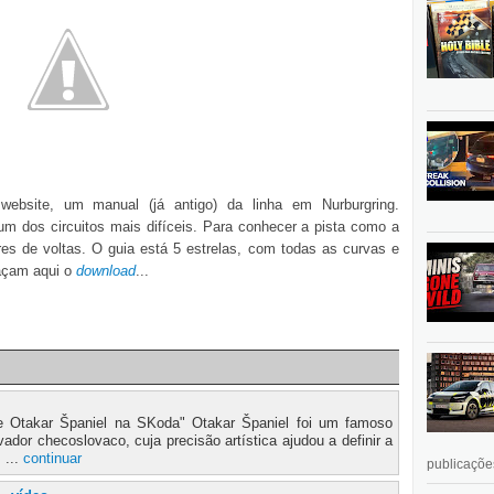
ebsite, um manual (já antigo) da linha em Nurburgring.
 dos circuitos mais difíceis. Para conhecer a pista como a
s de voltas. O guia está 5 estrelas, com todas as curvas e
façam aqui o
download
...
de Otakar Španiel na SKoda" Otakar Španiel foi um famoso
vador checoslovaco, cuja precisão artística ajudou a definir a
 ...
continuar
publicações