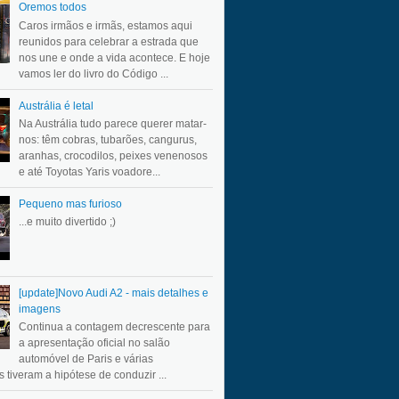
Oremos todos
Caros irmãos e irmãs, estamos aqui
reunidos para celebrar a estrada que
nos une e onde a vida acontece. E hoje
vamos ler do livro do Código ...
Austrália é letal
Na Austrália tudo parece querer matar-
nos: têm cobras, tubarões, cangurus,
aranhas, crocodilos, peixes venenosos
e até Toyotas Yaris voadore...
Pequeno mas furioso
...e muito divertido ;)
[update]Novo Audi A2 - mais detalhes e
imagens
Continua a contagem decrescente para
a apresentação oficial no salão
automóvel de Paris e várias
 tiveram a hipótese de conduzir ...