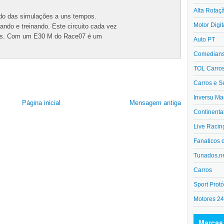
Alta Rotaç
do das simulações a uns tempos.
Motor Digit
nando e treinando. Este circuito cada vez
tes. Com um E30 M do Race07 é um
Auto PT
Comedians 
TOL Carro
Carros e S
Inversu Ma
Página inicial
Mensagem antiga
Continenta
Live Racin
Fanaticos 
Tunados.n
Carros
Sport Protó
Motores 2
Marcas