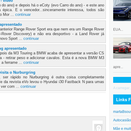
 - vídeo
 do ano) e depois há o eCoty (evo Carro do ano) - e este ano
a épica. E o vencedor...sinceramente interessa, todos são
o Mor ...
continuar
apresentado
nterior Range Rover Sport era que nem era um Range Rover
EUA...
-Rover Discovery) e não era desportivo - a Land Rover já
novo Sport ...
continuar
g apresentado
pois da M3 Touring a BMW acaba de apresentar a versão CS
da - retirar peso e adicionar cavalos. Esta é a nova BMW M3
 a ferrame ...
continuar
apre...
isita o Nurburgring
 ser rápido no Nurburgring é outra coisa completamente
iffe da revista eVo levou o Hyundai i30 Fastback N para umas
 ver com ...
continuar
A carregar..
Links F
martaBsou
Autocasiã
Mãe e muit