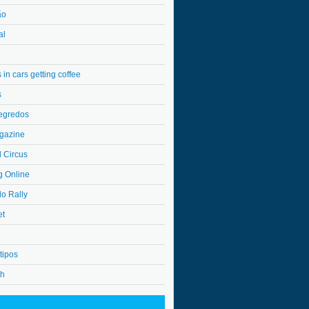
ão
al
in cars getting coffee
s
egredos
gazine
l Circus
g Online
do Rally
et
tipos
4h