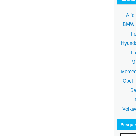
Alfa
BM
Fe
Hyund
La
Ma
Merce
Opel
Sa
S
Volks
Pesqui