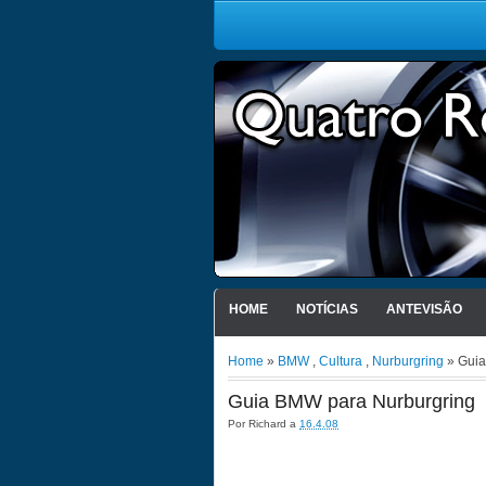
HOME
NOTÍCIAS
ANTEVISÃO
Home
»
BMW
,
Cultura
,
Nurburgring
» Guia
Guia BMW para Nurburgring
Por
Richard
a
16.4.08