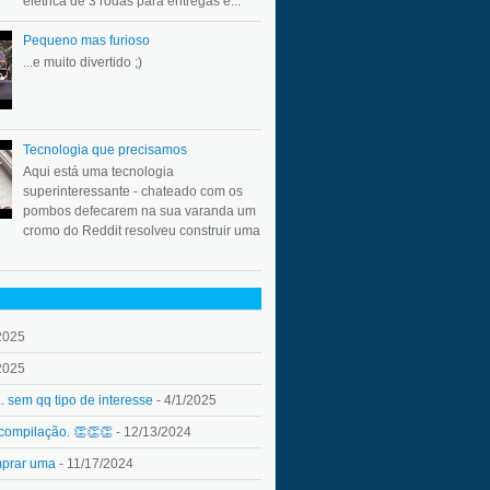
elétrica de 3 rodas para entregas e...
Pequeno mas furioso
...e muito divertido ;)
Tecnologia que precisamos
Aqui está uma tecnologia
superinteressante - chateado com os
pombos defecarem na sua varanda um
cromo do Reddit resolveu construir uma
2025
2025
.. sem qq tipo de interesse
- 4/1/2025
 compilação. 👏👏👏
- 12/13/2024
mprar uma
- 11/17/2024