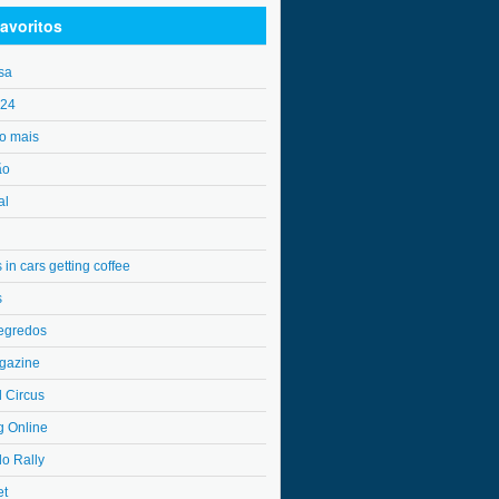
avoritos
sa
o24
o mais
ão
al
in cars getting coffee
s
egredos
gazine
l Circus
g Online
do Rally
et