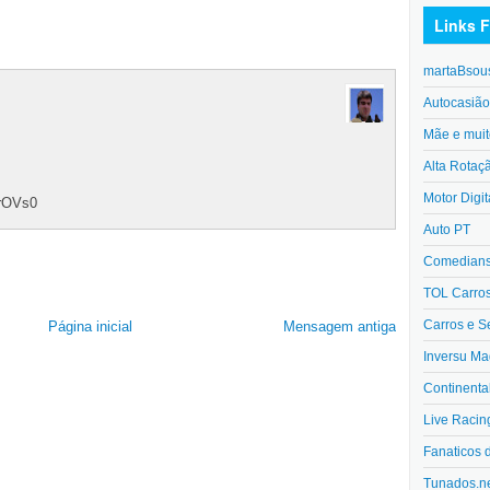
Links F
martaBsou
Autocasiã
Mãe e muit
Alta Rotaç
Motor Digit
-rOVs0
Auto PT
Comedians 
TOL Carro
Carros e S
Página inicial
Mensagem antiga
Inversu Ma
Continenta
Live Racin
Fanaticos 
Tunados.n