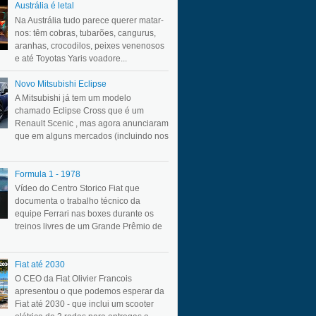
Austrália é letal
Na Austrália tudo parece querer matar-
nos: têm cobras, tubarões, cangurus,
aranhas, crocodilos, peixes venenosos
e até Toyotas Yaris voadore...
Novo Mitsubishi Eclipse
A Mitsubishi já tem um modelo
chamado Eclipse Cross que é um
Renault Scenic , mas agora anunciaram
que em alguns mercados (incluindo nos
Formula 1 - 1978
Vídeo do Centro Storico Fiat que
documenta o trabalho técnico da
equipe Ferrari nas boxes durante os
treinos livres de um Grande Prêmio de
Fiat até 2030
O CEO da Fiat Olivier Francois
apresentou o que podemos esperar da
Fiat até 2030 - que inclui um scooter