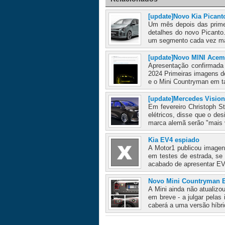
[update]Novo Kia Picant
Um mês depois das prime
detalhes do novo Picant
um segmento cada vez mai
[update]Novo MINI Acem
Apresentação confirmada o
2024 Primeiras imagens do
e o Mini Countryman em ta
[update]Mercedes Vision
Em fevereiro Christoph S
elétricos, disse que o des
marca alemã serão "mais v
Kia EV4 espiado
A Motor1 publicou imagen
em testes de estrada, se
acabado de apresentar EV5
Novo Mini Countryman 
A Mini ainda não atualizo
em breve - a julgar pelas
caberá a uma versão híbri