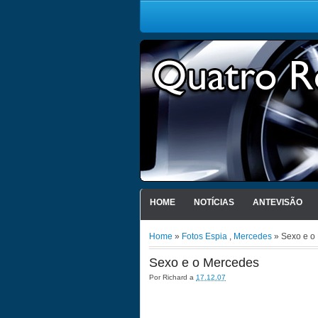
HOME
NOTÍCIAS
ANTEVISÃO
Home
»
Fotos Espia
,
Mercedes
» Sexo e o
Sexo e o Mercedes
Por
Richard
a
17.12.07