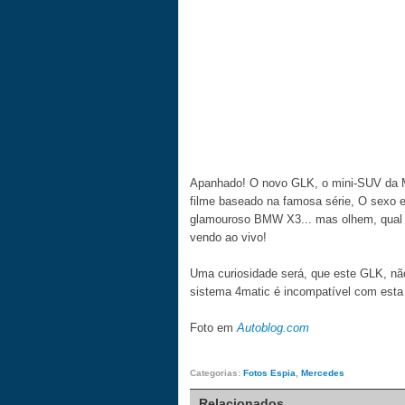
Apanhado! O novo GLK, o mini-SUV da M
filme baseado na famosa série, O sexo e 
glamouroso BMW X3... mas olhem, qual d
vendo ao vivo!
Uma curiosidade será, que este GLK, não
sistema 4matic é incompatível com esta
Foto em
Autoblog.com
Categorias:
Fotos Espia
,
Mercedes
Relacionados