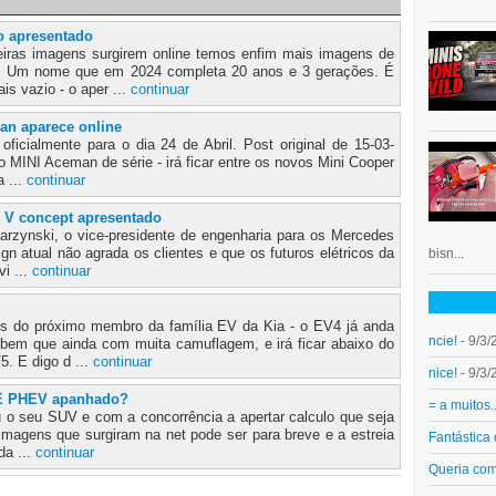
o apresentado
iras imagens surgirem online temos enfim mais imagens de
o. Um nome que em 2024 completa 20 anos e 3 gerações. É
s vazio - o aper ...
continuar
an aparece online
ficialmente para o dia 24 de Abril. Post original de 15-03-
 MINI Aceman de série - irá ficar entre os novos Mini Cooper
 ...
continuar
 V concept apresentado
tarzynski, o vice-presidente de engenharia para os Mercedes
ign atual não agrada os clientes e que os futuros elétricos da
bisn...
i ...
continuar
s do próximo membro da família EV da Kia - o EV4 já anda
ncie!
- 9/3/
 bem que ainda com muita camuflagem, e irá ficar abaixo do
. E digo d ...
continuar
nice!
- 9/3/
E PHEV apanhado?
= a muitos.
u o seu SUV e com a concorrência a apertar calculo que seja
 imagens que surgiram na net pode ser para breve e a estreia
Fantástica
da ...
continuar
Queria co