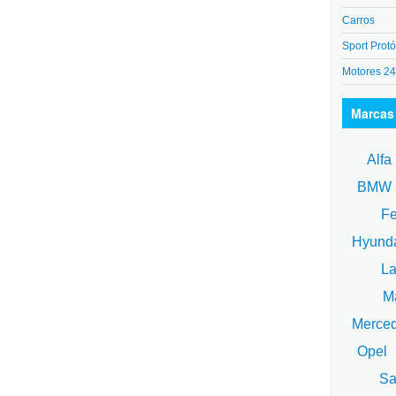
Carros
Sport Protó
Motores 2
Marcas
Alfa
BM
Fe
Hyund
La
Ma
Merce
Opel
Sa