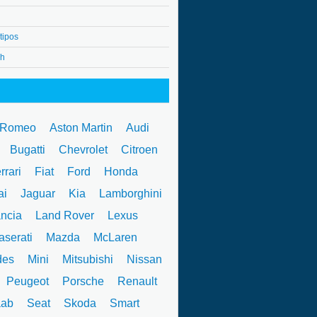
tipos
4h
 Romeo
Aston Martin
Audi
W
Bugatti
Chevrolet
Citroen
rrari
Fiat
Ford
Honda
ai
Jaguar
Kia
Lamborghini
ncia
Land Rover
Lexus
serati
Mazda
McLaren
des
Mini
Mitsubishi
Nissan
Peugeot
Porsche
Renault
ab
Seat
Skoda
Smart